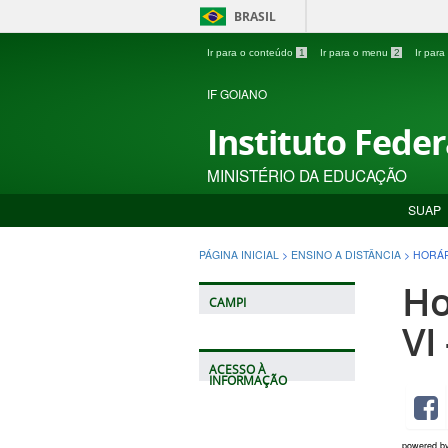
BRASIL
Ir para o conteúdo
1
Ir para o menu
2
Ir par
IF GOIANO
Instituto Fede
MINISTÉRIO DA EDUCAÇÃO
SUAP
PÁGINA INICIAL
>
ENSINO A DISTÂNCIA
>
HORÁR
Ho
CAMPI
VI
ACESSO À
INFORMAÇÃO
powered b