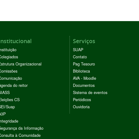
Institucional
Serviços
Instituição
SUAP
Colegiados
Contato
Estrutura Organizacional
Pag Tesouro
Comissões
Biblioteca
Comunicação
AVA - Moodle
Agenda do reitor
Documentos
SIASS
Sistema de eventos
Eleições CS
Periódicos
SEI/Suap
Ouvidoria
A3P
Integridade
Segurança da Informação
Consulta à Comunidade