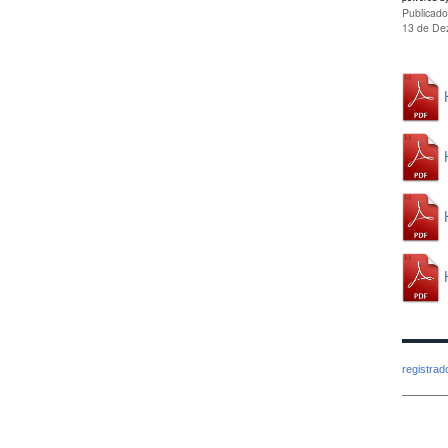
Publicad
13 de De
registra