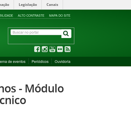
mação
Legislação
Canais
BILIDADE
ALTO CONTRASTE
MAPA DO SITE
tema de eventos
Periódicos
Ouvidoria
nos - Módulo
écnico