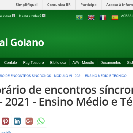
Simplifique!
Comunica BR
Participe
Acesso à infor
ACESSI
a a busca
3
Ir para o rodapé
4
ral Goiano
Contato
Pag Tesouro
Biblioteca
AVA - Moodle
Documentos
Sis
IO DE ENCONTROS SÍNCRONOS - MÓDULO VI - 2021 - ENSINO MÉDIO E TÉCNICO
rário de encontros síncro
 - 2021 - Ensino Médio e T
y
social2s