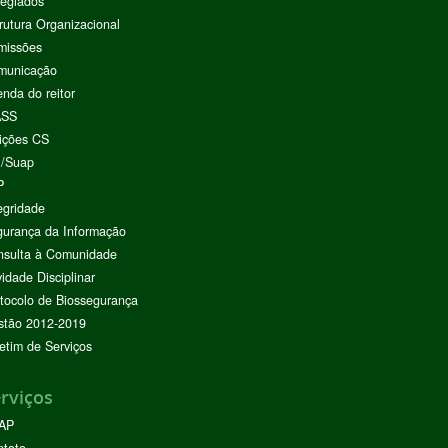
egiados
rutura Organizacional
missões
municação
nda do reitor
ASS
ições CS
I/Suap
P
egridade
urança da Informação
nsulta à Comunidade
vidade Disciplinar
tocolo de Biossegurança
stão 2012-2019
etim de Serviços
rviços
AP