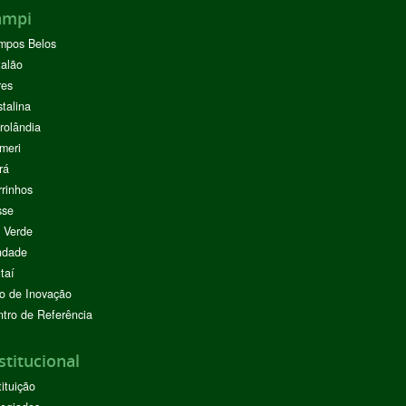
ampi
mpos Belos
alão
res
stalina
rolândia
meri
rá
rinhos
sse
 Verde
ndade
taí
o de Inovação
tro de Referência
stitucional
tituição