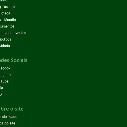
ntato
g Tesouro
lioteca
 - Moodle
cumentos
tema de eventos
iódicos
idoria
des Sociais
cebook
tagram
uTube
ckr
S
bre o site
ssibilidade
a do site