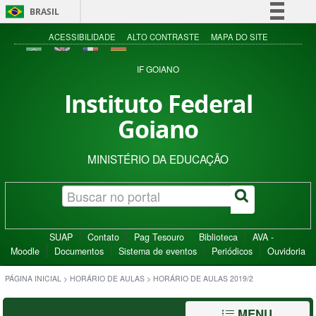
BRASIL
Simplifique!
ACESSIBILIDADE
ALTO CONTRASTE
MAPA DO SITE
Comunica BR
IF GOIANO
Participe
Instituto Federal
Acesso à informação
Goiano
Legislação
Canais
MINISTÉRIO DA EDUCAÇÃO
SUAP
Contato
Pag Tesouro
Biblioteca
AVA -
Moodle
Documentos
Sistema de eventos
Periódicos
Ouvidoria
PÁGINA INICIAL
>
HORÁRIO DE AULAS
>
HORÁRIO DE AULAS 2019/2
MENU