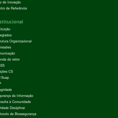
o de Inovação
tro de Referência
stitucional
tituição
egiados
rutura Organizacional
missões
municação
nda do reitor
ASS
ições CS
I/Suap
P
egridade
urança da Informação
nsulta à Comunidade
vidade Disciplinar
tocolo de Biossegurança