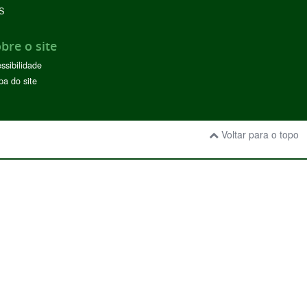
S
bre o site
ssibilidade
a do site
Voltar para o topo