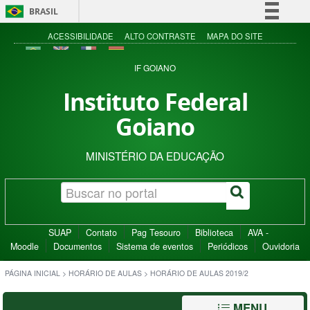
BRASIL
Simplifique!
ACESSIBILIDADE
ALTO CONTRASTE
MAPA DO SITE
Comunica BR
IF GOIANO
Participe
Instituto Federal
Acesso à informação
Goiano
Legislação
Canais
MINISTÉRIO DA EDUCAÇÃO
SUAP
Contato
Pag Tesouro
Biblioteca
AVA -
Moodle
Documentos
Sistema de eventos
Periódicos
Ouvidoria
PÁGINA INICIAL
>
HORÁRIO DE AULAS
>
HORÁRIO DE AULAS 2019/2
MENU