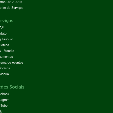
stão 2012-2019
etim de Serviços
rviços
AP
ntato
g Tesouro
lioteca
 - Moodle
cumentos
tema de eventos
iódicos
idoria
des Sociais
cebook
tagram
uTube
ckr