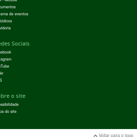
cumentos
tema de eventos
iódicos
idoria
des Sociais
cebook
tagram
uTube
ckr
S
bre o site
ssibilidade
a do site
Voltar para o topo