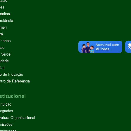
alão
res
stalina
rolândia
meri
rá
rinhos
sse
 Verde
ndade
taí
o de Inovação
tro de Referência
stitucional
tituição
egiados
rutura Organizacional
missões