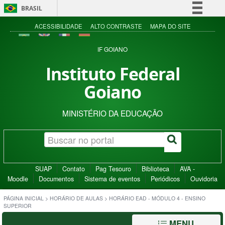
BRASIL
Simplifique!
ACESSIBILIDADE
ALTO CONTRASTE
MAPA DO SITE
Comunica BR
IF GOIANO
Participe
Instituto Federal
Acesso à informação
Goiano
Legislação
Canais
MINISTÉRIO DA EDUCAÇÃO
SUAP
Contato
Pag Tesouro
Biblioteca
AVA -
Moodle
Documentos
Sistema de eventos
Periódicos
Ouvidoria
PÁGINA INICIAL
>
HORÁRIO DE AULAS
>
HORÁRIO EAD - MÓDULO 4 - ENSINO
SUPERIOR
MENU