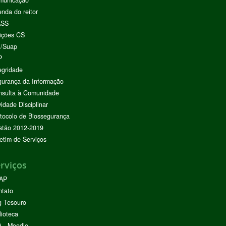
municação
nda do reitor
ASS
ições CS
I/Suap
P
egridade
urança da Informação
nsulta à Comunidade
vidade Disciplinar
tocolo de Biossegurança
stão 2012-2019
etim de Serviços
rviços
AP
ntato
g Tesouro
lioteca
 - Moodle