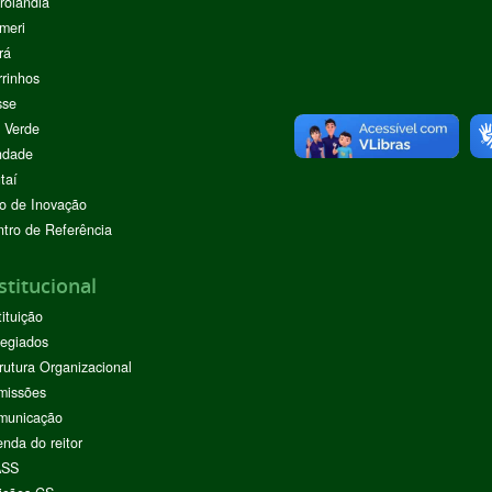
rolândia
meri
rá
rinhos
sse
 Verde
ndade
taí
o de Inovação
tro de Referência
stitucional
tituição
egiados
rutura Organizacional
missões
municação
nda do reitor
ASS