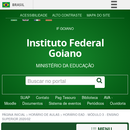
BRASIL
Simplifique!
ACESSIBILIDADE
ALTO CONTRASTE
MAPA DO SITE
Comunica BR
IF GOIANO
Participe
Instituto Federal
Acesso à informação
Goiano
Legislação
Canais
MINISTÉRIO DA EDUCAÇÃO
SUAP
Contato
Pag Tesouro
Biblioteca
AVA -
Moodle
Documentos
Sistema de eventos
Periódicos
Ouvidoria
PÁGINA INICIAL
>
HORÁRIO DE AULAS
>
HORÁRIO EAD - MÓDULO 3 - ENSINO
SUPERIOR 2020/02
MENU