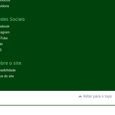
iódicos
idoria
des Sociais
cebook
tagram
uTube
ckr
S
bre o site
ssibilidade
a do site
Voltar para o topo