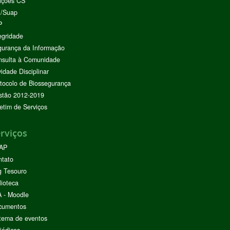
ições CS
I/Suap
P
egridade
urança da Informação
nsulta à Comunidade
vidade Disciplinar
tocolo de Biossegurança
stão 2012-2019
etim de Serviços
rviços
AP
ntato
g Tesouro
lioteca
 - Moodle
cumentos
tema de eventos