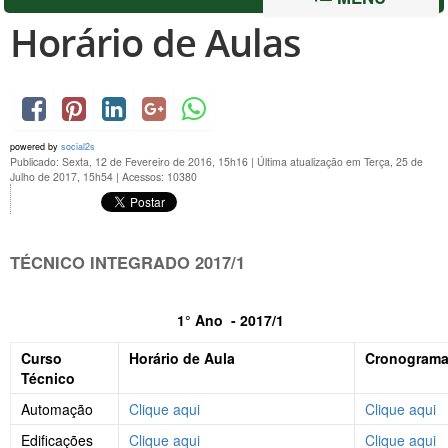
Horário de Aulas
powered by
social2s
Publicado: Sexta, 12 de Fevereiro de 2016, 15h16
|
Última atualização em Terça, 25 de
Julho de 2017, 15h54
|
Acessos: 10380
TÉCNICO INTEGRADO 2017/1
1° Ano - 2017/1
Curso
Horário de Aula
Cronograma
Técnico
Automação
Clique aqui
Clique aqui
Edificações
Clique aqui
Clique aqui