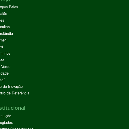
mpos Belos
alão
res
stalina
rolândia
meri
rá
rinhos
sse
 Verde
ndade
taí
o de Inovação
tro de Referência
stitucional
tituição
egiados