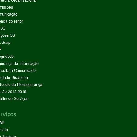
rutura Organizacional
missões
municação
nda do reitor
ASS
ições CS
I/Suap
P
egridade
urança da Informação
nsulta à Comunidade
vidade Disciplinar
tocolo de Biossegurança
stão 2012-2019
etim de Serviços
rviços
AP
ntato
g Tesouro