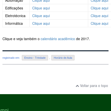
Automação
Clique aqui
Clique aqui
Edificações
Clique aqui
Clique aqui
Eletrotécnica
Clique aqui
Clique aqui
Informática
Clique aqui
Clique aqui
Clique e veja também o
calendário acadêmico
de 2017.
registrado em:
Ensino - Trindade
,
Horário de Aula
Voltar para o topo
ampi