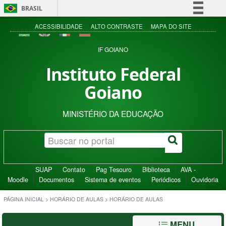
BRASIL
Simplifique!
ACESSIBILIDADE
ALTO CONTRASTE
MAPA DO SITE
Comunica BR
IF GOIANO
Participe
Instituto Federal
Acesso à informação
Goiano
Legislação
Canais
MINISTÉRIO DA EDUCAÇÃO
SUAP
Contato
Pag Tesouro
Biblioteca
AVA -
Moodle
Documentos
Sistema de eventos
Periódicos
Ouvidoria
PÁGINA INICIAL
>
HORÁRIO DE AULAS
>
HORÁRIO DE AULAS
MENU