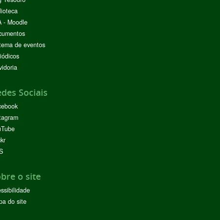
lioteca
 - Moodle
cumentos
tema de eventos
iódicos
idoria
des Sociais
cebook
tagram
uTube
ckr
S
bre o site
ssibilidade
a do site