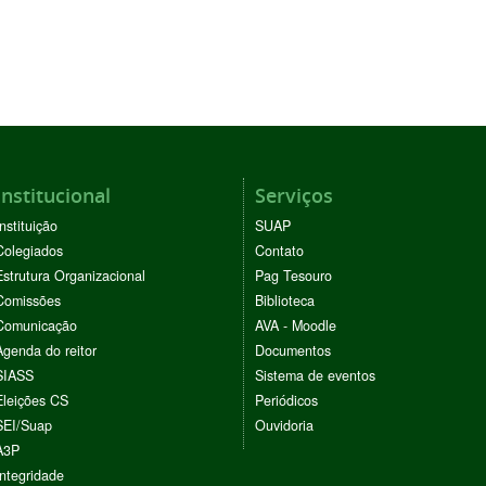
Institucional
Serviços
Instituição
SUAP
Colegiados
Contato
Estrutura Organizacional
Pag Tesouro
Comissões
Biblioteca
Comunicação
AVA - Moodle
Agenda do reitor
Documentos
SIASS
Sistema de eventos
Eleições CS
Periódicos
SEI/Suap
Ouvidoria
A3P
Integridade