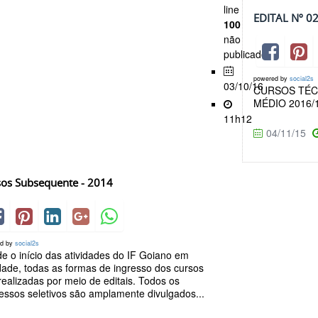
line
EDITAL Nº 0
100
não
publicado
powered by
social2s
03/10/16
CURSOS TÉC
MÉDIO 2016/
11h12
04/11/15
sos Subsequente - 2014
ed by
social2s
e o início das atividades do IF Goiano em
dade, todas as formas de ingresso dos cursos
realizadas por meio de editais. Todos os
essos seletivos são amplamente divulgados...