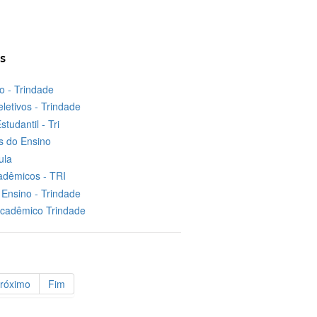
s
no - Trindade
letivos - Trindade
studantil - Tri
 do Ensino
ula
adêmicos - TRI
Ensino - Trindade
Acadêmico Trindade
róximo
Fim