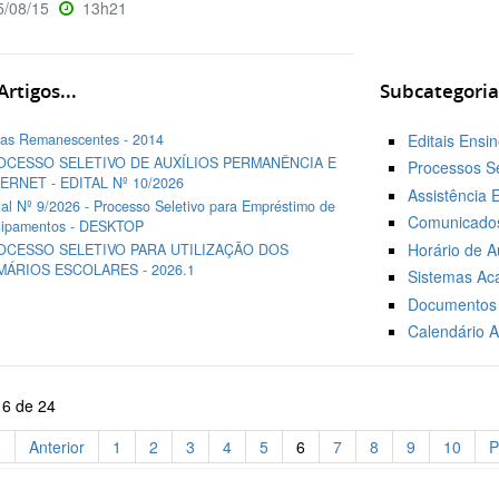
/08/15
13h21
rtigos...
Subcategoria
as Remanescentes - 2014
Editais Ensi
OCESSO SELETIVO DE AUXÍLIOS PERMANÊNCIA E
Processos Se
ERNET - EDITAL Nº 10/2026
Assistência E
tal Nº 9/2026 - Processo Seletivo para Empréstimo de
Comunicados
ipamentos - DESKTOP
Horário de A
OCESSO SELETIVO PARA UTILIZAÇÃO DOS
MÁRIOS ESCOLARES - 2026.1
Sistemas Ac
Documentos 
Calendário 
 6 de 24
o
Anterior
1
2
3
4
5
6
7
8
9
10
P