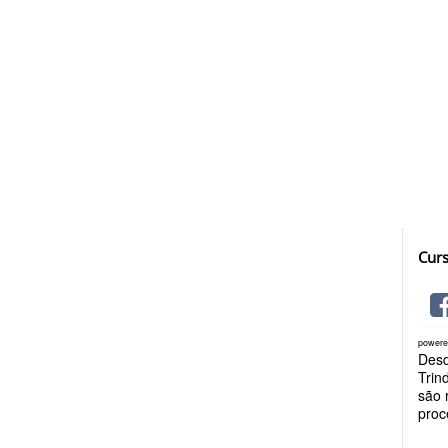
Cur
power
Desd
Trin
são 
proc