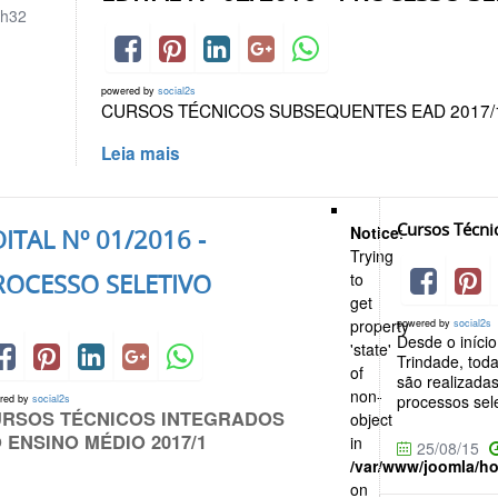
h32
powered by
social2s
CURSOS TÉCNICOS SUBSEQUENTES EAD 2017/
Leia mais
Cursos Técni
Notice
:
ITAL Nº 01/2016 -
Trying
ROCESSO SELETIVO
to
get
property
powered by
social2s
Desde o iníci
'state'
Trindade, tod
of
são realizadas
non-
processos sel
red by
social2s
RSOS TÉCNICOS INTEGRADOS
object
 ENSINO MÉDIO 2017/1
in
25/08/15
/var/www/joomla/h
on