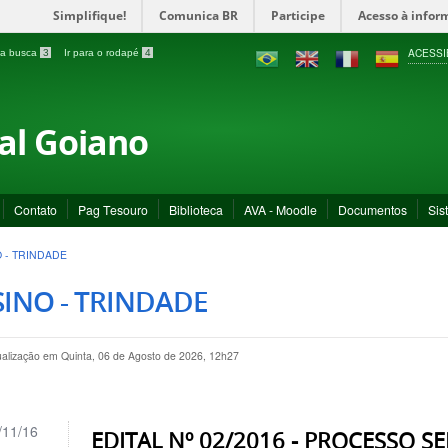
Simplifique!
Comunica BR
Participe
Acesso à infor
ACESSI
a a busca
3
Ir para o rodapé
4
ral Goiano
Contato
Pag Tesouro
Biblioteca
AVA - Moodle
Documentos
Sis
 - TRINDADE
INO - TRINDADE
ualização em Quinta, 06 de Agosto de 2026, 12h27
/11/16
EDITAL Nº 02/2016 - PROCESSO SE