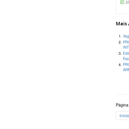
25
Mais A
Vag
PR
INT
Edi
Equ
PR
AR
Página
Iníci