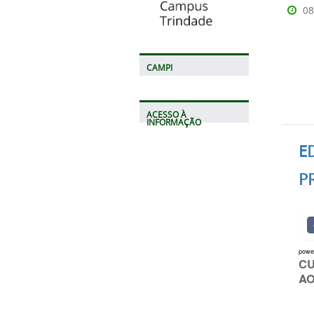
08
CAMPI
ACESSO À
INFORMAÇÃO
ED
P
powe
CU
AO