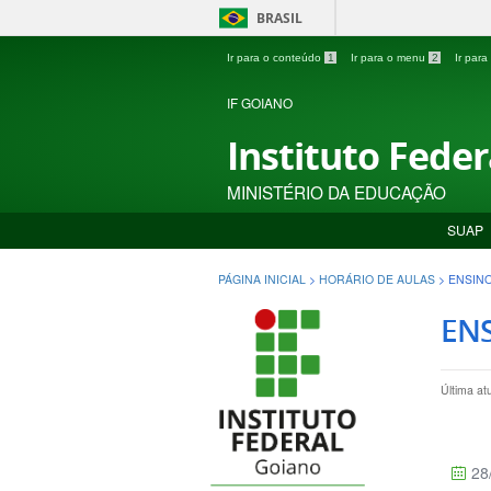
BRASIL
Ir para o conteúdo
1
Ir para o menu
2
Ir par
IF GOIANO
Instituto Fede
MINISTÉRIO DA EDUCAÇÃO
SUAP
PÁGINA INICIAL
>
HORÁRIO DE AULAS
>
ENSINO
ENS
Última at
28