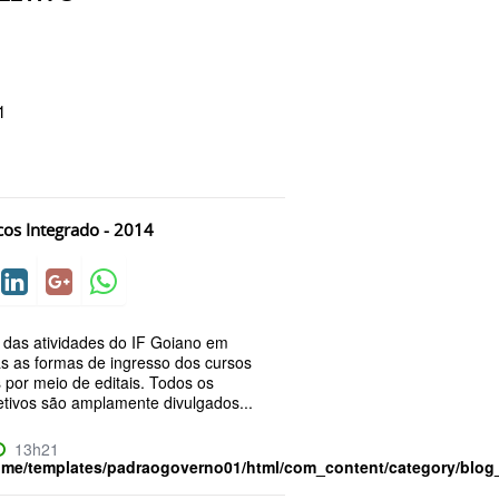
1
cos Integrado - 2014
o das atividades do IF Goiano em
as as formas de ingresso dos cursos
 por meio de editais. Todos os
etivos são amplamente divulgados...
13h21
ome/templates/padraogoverno01/html/com_content/category/blog