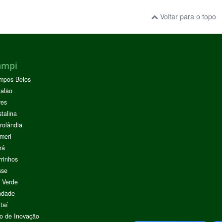
Voltar para o topo
ampi
mpos Belos
alão
res
stalina
rolândia
meri
rá
rinhos
sse
 Verde
ndade
taí
o de Inovação