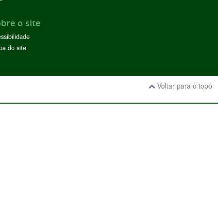
bre o site
ssibilidade
a do site
Voltar para o topo