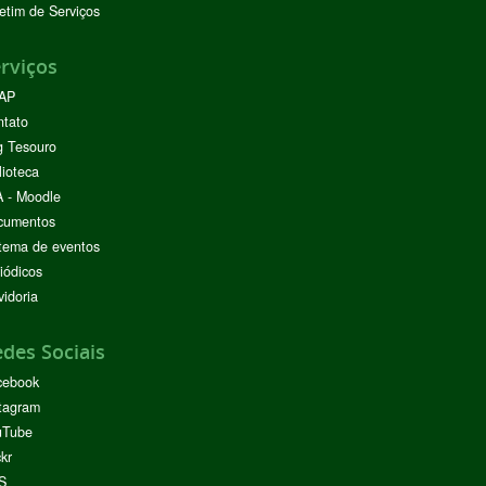
etim de Serviços
rviços
AP
ntato
g Tesouro
lioteca
 - Moodle
cumentos
tema de eventos
iódicos
idoria
des Sociais
cebook
tagram
uTube
ckr
S