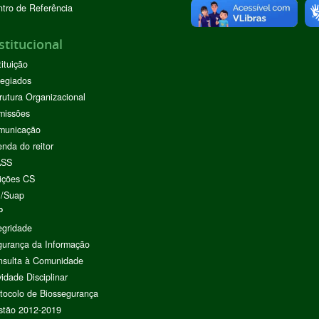
tro de Referência
stitucional
tituição
egiados
rutura Organizacional
missões
municação
nda do reitor
ASS
ições CS
I/Suap
P
egridade
urança da Informação
nsulta à Comunidade
vidade Disciplinar
tocolo de Biossegurança
stão 2012-2019