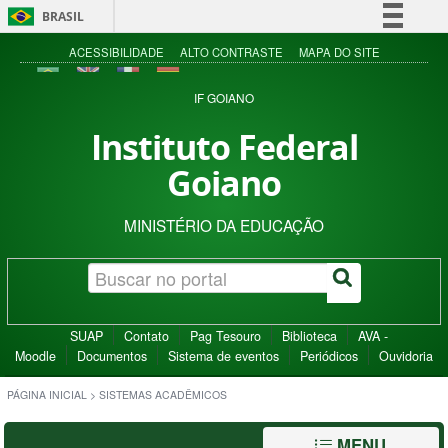
BRASIL
Simplifique!
ACESSIBILIDADE
ALTO CONTRASTE
MAPA DO SITE
Comunica BR
IF GOIANO
Participe
Instituto Federal
Acesso à informação
Goiano
Legislação
Canais
MINISTÉRIO DA EDUCAÇÃO
SUAP
Contato
Pag Tesouro
Biblioteca
AVA -
Moodle
Documentos
Sistema de eventos
Periódicos
Ouvidoria
PÁGINA INICIAL
>
SISTEMAS ACADÊMICOS
MENU