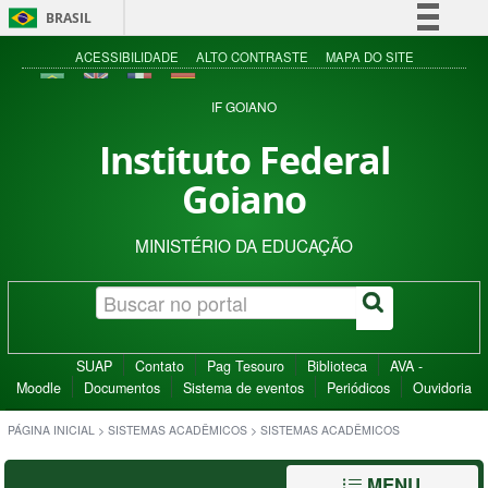
BRASIL
Simplifique!
ACESSIBILIDADE
ALTO CONTRASTE
MAPA DO SITE
Comunica BR
IF GOIANO
Participe
Instituto Federal
Acesso à informação
Goiano
Legislação
Canais
MINISTÉRIO DA EDUCAÇÃO
SUAP
Contato
Pag Tesouro
Biblioteca
AVA -
Moodle
Documentos
Sistema de eventos
Periódicos
Ouvidoria
PÁGINA INICIAL
>
SISTEMAS ACADÊMICOS
>
SISTEMAS ACADÊMICOS
MENU