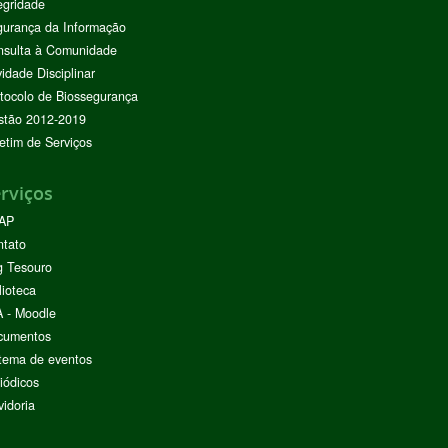
egridade
urança da Informação
nsulta à Comunidade
vidade Disciplinar
tocolo de Biossegurança
stão 2012-2019
etim de Serviços
rviços
AP
ntato
g Tesouro
lioteca
 - Moodle
cumentos
tema de eventos
iódicos
idoria