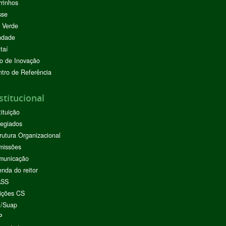
rinhos
sse
 Verde
ndade
taí
o de Inovação
tro de Referência
stitucional
tituição
egiados
rutura Organizacional
missões
municação
nda do reitor
ASS
ições CS
I/Suap
P