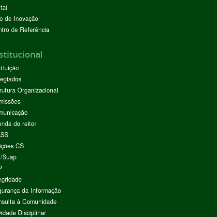
taí
o de Inovação
tro de Referência
stitucional
tituição
egiados
rutura Organizacional
missões
municação
nda do reitor
ASS
ições CS
I/Suap
P
egridade
urança da Informação
nsulta à Comunidade
vidade Disciplinar