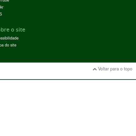
uTube
ckr
S
bre o site
ssibilidade
a do site
Voltar para o topo