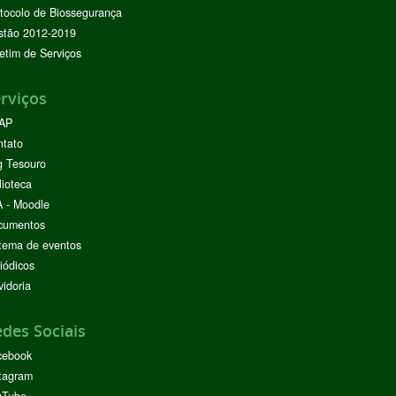
tocolo de Biossegurança
stão 2012-2019
etim de Serviços
rviços
AP
ntato
g Tesouro
lioteca
 - Moodle
cumentos
tema de eventos
iódicos
idoria
des Sociais
cebook
tagram