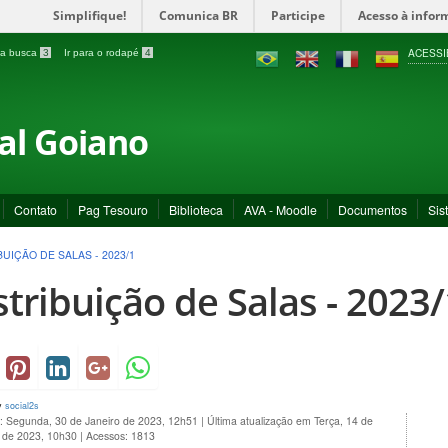
Simplifique!
Comunica BR
Participe
Acesso à infor
ACESSI
a a busca
3
Ir para o rodapé
4
ral Goiano
Contato
Pag Tesouro
Biblioteca
AVA - Moodle
Documentos
Sis
BUIÇÃO DE SALAS - 2023/1
stribuição de Salas - 2023/
y
social2s
o: Segunda, 30 de Janeiro de 2023, 12h51
|
Última atualização em Terça, 14 de
o de 2023, 10h30
|
Acessos: 1813