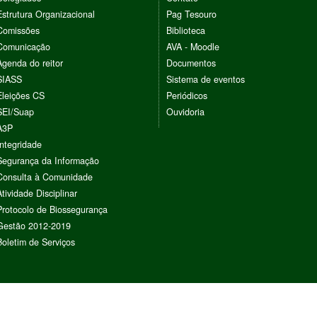
Estrutura Organizacional
Pag Tesouro
Comissões
Biblioteca
Comunicação
AVA - Moodle
Agenda do reitor
Documentos
SIASS
Sistema de eventos
Eleições CS
Periódicos
SEI/Suap
Ouvidoria
A3P
Integridade
Segurança da Informação
Consulta à Comunidade
Atividade Disciplinar
Protocolo de Biossegurança
Gestão 2012-2019
Boletim de Serviços