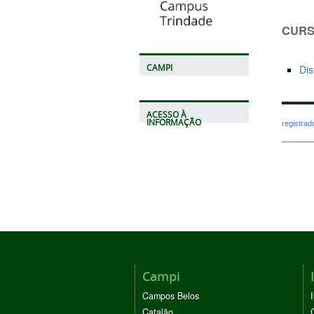
CURS
CAMPI
Dis
ACESSO À
INFORMAÇÃO
registra
Campi
Campos Belos
Catalão