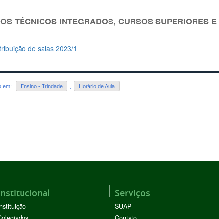
OS TÉCNICOS INTEGRADOS, CURSOS SUPERIORES E
tribuição de salas 2023/1
do em:
Ensino - Trindade
,
Horário de Aula
Institucional
Serviços
Instituição
SUAP
Colegiados
Contato