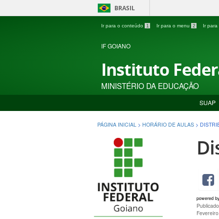
BRASIL
Ir para o conteúdo
1
Ir para o menu
2
Ir par
IF GOIANO
Instituto Fede
MINISTÉRIO DA EDUCAÇÃO
SUAP
PÁGINA INICIAL
>
HORÁRIO DE AULAS
>
DISTRI
Di
powered b
Publicad
Fevereir