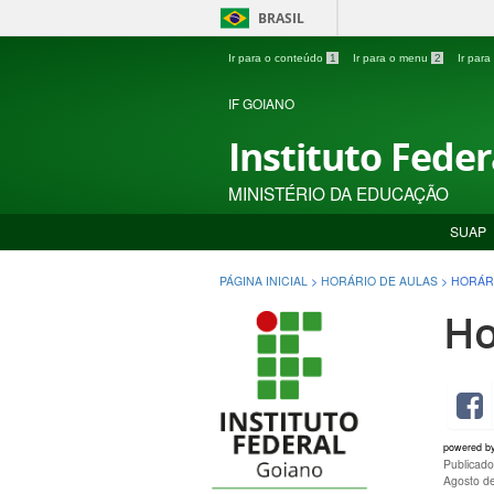
BRASIL
Ir para o conteúdo
1
Ir para o menu
2
Ir par
IF GOIANO
Instituto Fede
MINISTÉRIO DA EDUCAÇÃO
SUAP
PÁGINA INICIAL
>
HORÁRIO DE AULAS
>
HORÁRI
Ho
powered b
Publicado
Agosto d