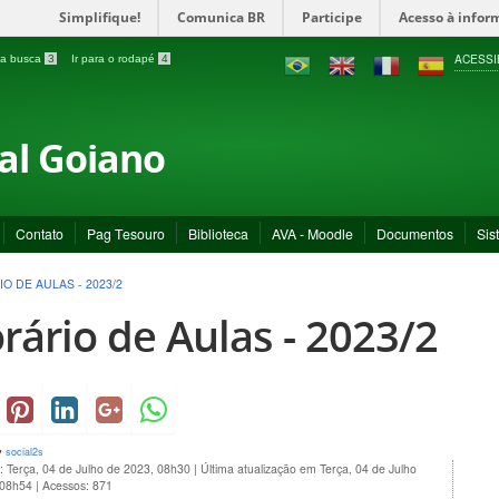
Simplifique!
Comunica BR
Participe
Acesso à infor
ACESSI
a a busca
3
Ir para o rodapé
4
ral Goiano
Contato
Pag Tesouro
Biblioteca
AVA - Moodle
Documentos
Sis
O DE AULAS - 2023/2
rário de Aulas - 2023/2
y
social2s
: Terça, 04 de Julho de 2023, 08h30
|
Última atualização em Terça, 04 de Julho
 08h54
|
Acessos: 871