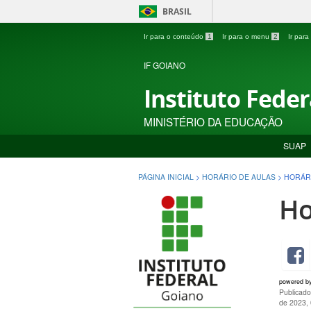
BRASIL
Ir para o conteúdo
1
Ir para o menu
2
Ir par
IF GOIANO
Instituto Fede
MINISTÉRIO DA EDUCAÇÃO
SUAP
PÁGINA INICIAL
>
HORÁRIO DE AULAS
>
HORÁRI
Ho
powered b
Publicado
de 2023,