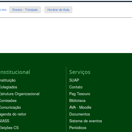
do em:
Ensino - Trindade
,
Horário de Aula
Institucional
Serviços
Instituição
SUAP
Colegiados
Contato
Estrutura Organizacional
Pag Tesouro
Comissões
Biblioteca
Comunicação
AVA - Moodle
Agenda do reitor
Documentos
SIASS
Sistema de eventos
Eleições CS
Periódicos