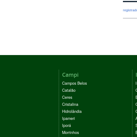
registra
Campi
Campos Belos
Catalão
Ceres
Cristalina
Hidrolândia
Ipameri
Iporá
Morrinhos