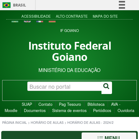
BRASIL
Simplifique!
ACESSIBILIDADE
ALTO CONTRASTE
MAPA DO SITE
Comunica BR
IF GOIANO
Participe
Instituto Federal
Acesso à informação
Goiano
Legislação
Canais
MINISTÉRIO DA EDUCAÇÃO
SUAP
Contato
Pag Tesouro
Biblioteca
AVA -
Moodle
Documentos
Sistema de eventos
Periódicos
Ouvidoria
PÁGINA INICIAL
>
HORÁRIO DE AULAS
>
HORÁRIO DE AULAS - 2024/2
MENU