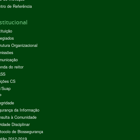
tro de Referência
stitucional
tituição
egiados
rutura Organizacional
missões
municação
nda do reitor
ASS
ições CS
I/Suap
P
egridade
urança da Informação
nsulta à Comunidade
vidade Disciplinar
tocolo de Biossegurança
stão 2012-2019