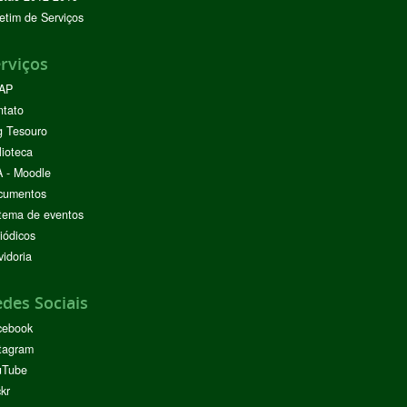
etim de Serviços
rviços
AP
ntato
g Tesouro
lioteca
 - Moodle
cumentos
tema de eventos
iódicos
idoria
des Sociais
cebook
tagram
uTube
ckr