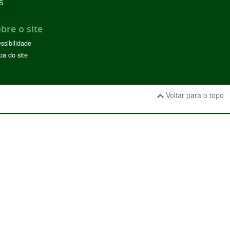
S
bre o site
ssibilidade
a do site
Voltar para o topo