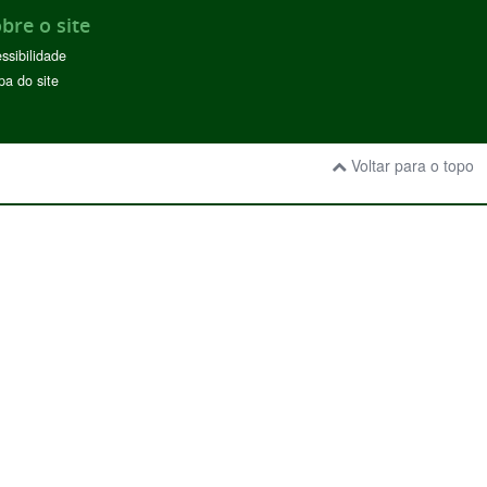
bre o site
ssibilidade
a do site
Voltar para o topo