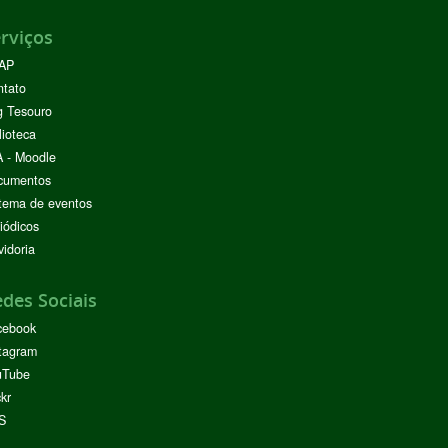
rviços
AP
ntato
g Tesouro
lioteca
 - Moodle
cumentos
tema de eventos
iódicos
idoria
des Sociais
cebook
tagram
uTube
ckr
S