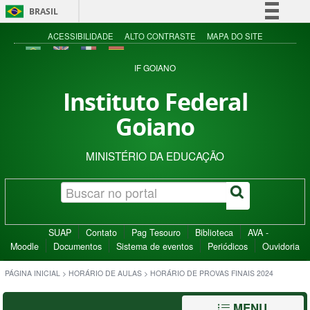
BRASIL
Simplifique!
ACESSIBILIDADE
ALTO CONTRASTE
MAPA DO SITE
Comunica BR
IF GOIANO
Participe
Instituto Federal
Acesso à informação
Goiano
Legislação
Canais
MINISTÉRIO DA EDUCAÇÃO
SUAP
Contato
Pag Tesouro
Biblioteca
AVA -
Moodle
Documentos
Sistema de eventos
Periódicos
Ouvidoria
PÁGINA INICIAL
>
HORÁRIO DE AULAS
>
HORÁRIO DE PROVAS FINAIS 2024
MENU