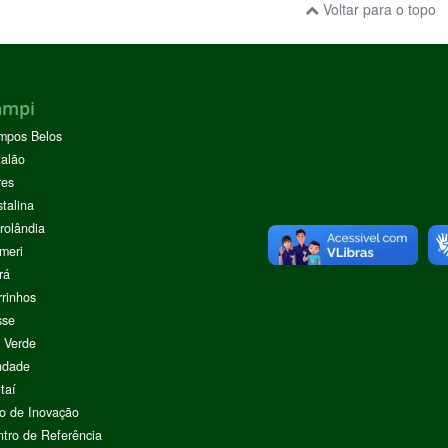
Voltar para o topo
ampi
mpos Belos
alão
res
stalina
rolândia
meri
rá
rinhos
sse
 Verde
ndade
taí
o de Inovação
tro de Referência