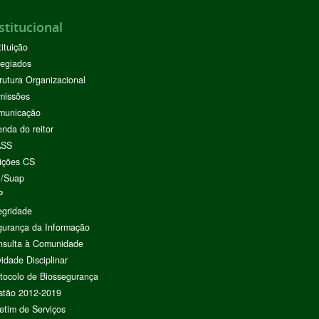
stitucional
tituição
egiados
rutura Organizacional
missões
municação
nda do reitor
ASS
ições CS
I/Suap
P
egridade
urança da Informação
nsulta à Comunidade
vidade Disciplinar
tocolo de Biossegurança
stão 2012-2019
etim de Serviços