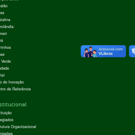
alão
res
stalina
rolândia
meri
rá
rinhos
sse
 Verde
ndade
taí
o de Inovação
tro de Referência
stitucional
tituição
egiados
rutura Organizacional
missões