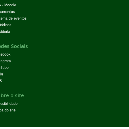
 - Moodle
cumentos
tema de eventos
iódicos
idoria
des Sociais
cebook
tagram
uTube
ckr
S
bre o site
ssibilidade
a do site