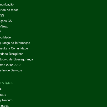
municação
nda do reitor
ASS
ições CS
I/Suap
P
egridade
urança da Informação
nsulta à Comunidade
vidade Disciplinar
tocolo de Biossegurança
stão 2012-2019
etim de Serviços
rviços
AP
ntato
g Tesouro
lioteca