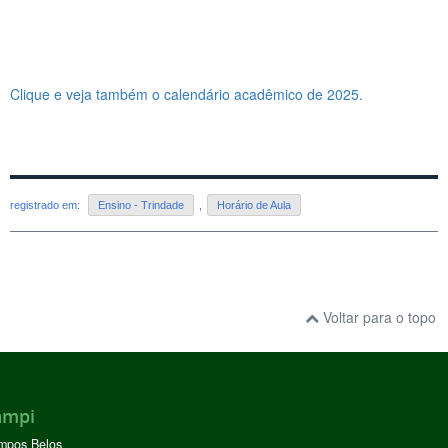
Clique e veja também o calendário acadêmico de 2025.
registrado em:
Ensino - Trindade
,
Horário de Aula
Voltar para o topo
ampi
mpos Belos