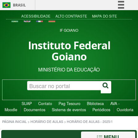
BRASIL
Simplifique!
ACESSIBILIDADE
ALTO CONTRASTE
MAPA DO SITE
Comunica BR
IF GOIANO
Participe
Instituto Federal
Acesso à informação
Goiano
Legislação
Canais
MINISTÉRIO DA EDUCAÇÃO
SUAP
Contato
Pag Tesouro
Biblioteca
AVA -
Moodle
Documentos
Sistema de eventos
Periódicos
Ouvidoria
PÁGINA INICIAL
>
HORÁRIO DE AULAS
>
HORÁRIO DE AULAS - 2025/1
MENU