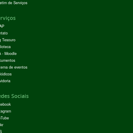
etim de Serviços
rviços
AP
ntato
g Tesouro
lioteca
 - Moodle
cumentos
tema de eventos
iódicos
idoria
des Sociais
cebook
tagram
uTube
ckr
S