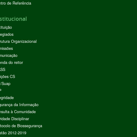
tro de Referência
stitucional
tituição
egiados
rutura Organizacional
missões
municação
nda do reitor
ASS
ições CS
I/Suap
P
egridade
urança da Informação
nsulta à Comunidade
vidade Disciplinar
tocolo de Biossegurança
stão 2012-2019