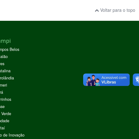
Voltar para o topo
ampi
mpos Belos
alão
res
stalina
rolândia
meri
rá
rinhos
sse
 Verde
ndade
taí
o de Inovação