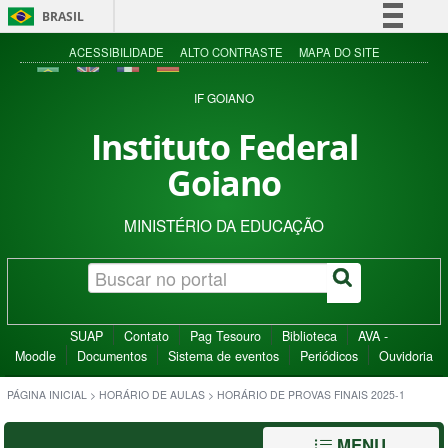
BRASIL
Simplifique!
ACESSIBILIDADE
ALTO CONTRASTE
MAPA DO SITE
Comunica BR
IF GOIANO
Participe
Instituto Federal
Acesso à informação
Goiano
Legislação
Canais
MINISTÉRIO DA EDUCAÇÃO
SUAP
Contato
Pag Tesouro
Biblioteca
AVA -
Moodle
Documentos
Sistema de eventos
Periódicos
Ouvidoria
PÁGINA INICIAL
>
HORÁRIO DE AULAS
>
HORÁRIO DE PROVAS FINAIS 2025-1
MENU