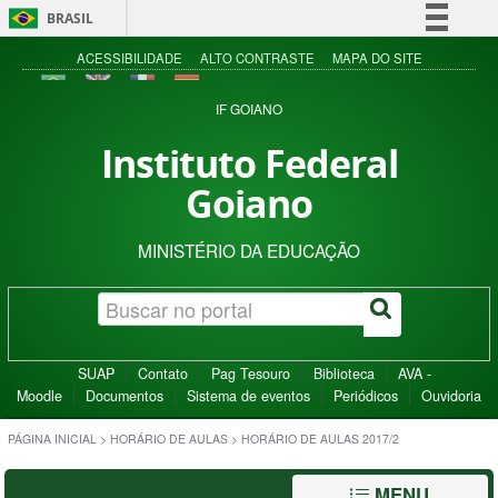
BRASIL
Simplifique!
ACESSIBILIDADE
ALTO CONTRASTE
MAPA DO SITE
Comunica BR
IF GOIANO
Participe
Instituto Federal
Acesso à informação
Goiano
Legislação
Canais
MINISTÉRIO DA EDUCAÇÃO
SUAP
Contato
Pag Tesouro
Biblioteca
AVA -
Moodle
Documentos
Sistema de eventos
Periódicos
Ouvidoria
PÁGINA INICIAL
>
HORÁRIO DE AULAS
>
HORÁRIO DE AULAS 2017/2
MENU