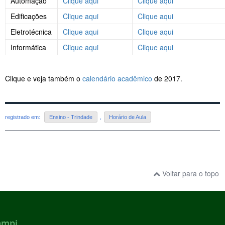
Automação
Clique aqui
Clique aqui
Edificações
Clique aqui
Clique aqui
Eletrotécnica
Clique aqui
Clique aqui
Informática
Clique aqui
Clique aqui
Clique e veja também o
calendário acadêmico
de 2017.
registrado em:
Ensino - Trindade
,
Horário de Aula
Voltar para o topo
ampi