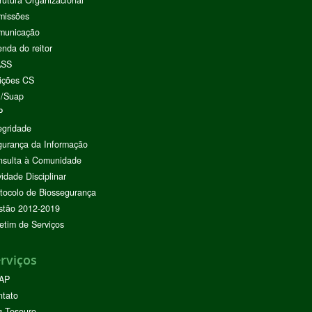
rutura Organizacional
missões
municação
nda do reitor
ASS
ições CS
I/Suap
P
egridade
urança da Informação
nsulta à Comunidade
vidade Disciplinar
tocolo de Biossegurança
stão 2012-2019
etim de Serviços
rviços
AP
ntato
g Tesouro