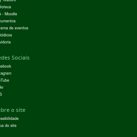
lioteca
 - Moodle
cumentos
tema de eventos
iódicos
idoria
des Sociais
cebook
tagram
uTube
ckr
S
bre o site
ssibilidade
a do site