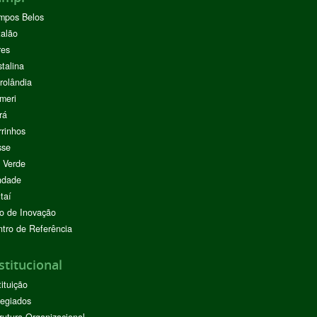
mpos Belos
alão
res
stalina
rolândia
meri
rá
rinhos
sse
 Verde
ndade
taí
o de Inovação
tro de Referência
stitucional
tituição
egiados