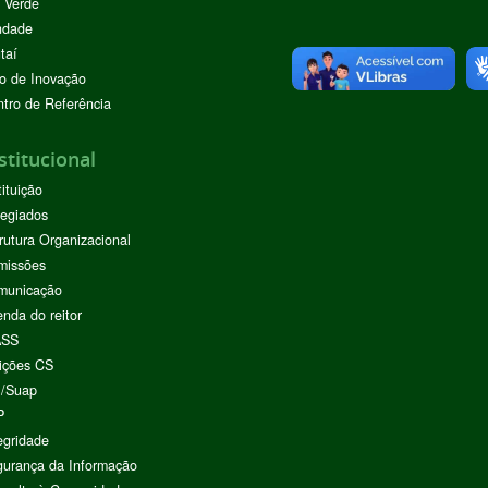
 Verde
ndade
taí
o de Inovação
tro de Referência
stitucional
tituição
egiados
rutura Organizacional
missões
municação
nda do reitor
ASS
ições CS
I/Suap
P
egridade
urança da Informação