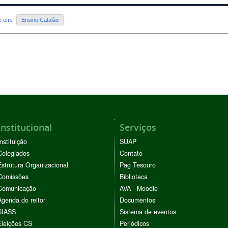
do em:
Ensino Catalão
Institucional
Serviços
Instituição
SUAP
Colegiados
Contato
Estrutura Organizacional
Pag Tesouro
Comissões
Biblioteca
Comunicação
AVA - Moodle
Agenda do reitor
Documentos
SIASS
Sistema de eventos
Eleições CS
Periódicos