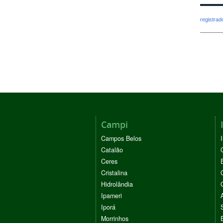
registra
Campi
Campos Belos
Catalão
Ceres
Cristalina
Hidrolândia
Ipameri
Iporá
Morrinhos