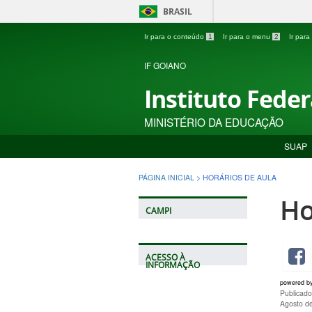
BRASIL
Ir para o conteúdo
1
Ir para o menu
2
Ir par
IF GOIANO
Instituto Fede
MINISTÉRIO DA EDUCAÇÃO
SUAP
PÁGINA INICIAL
>
HORÁRIOS DE AULA
Ho
CAMPI
ACESSO À
INFORMAÇÃO
powered b
Publicad
Agosto d