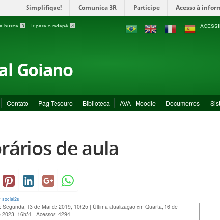
Simplifique!
Comunica BR
Participe
Acesso à infor
ACESSI
a a busca
3
Ir para o rodapé
4
ral Goiano
Contato
Pag Tesouro
Biblioteca
AVA - Moodle
Documentos
Sis
rários de aula
y
social2s
o: Segunda, 13 de Mai de 2019, 10h25
|
Última atualização em Quarta, 16 de
e 2023, 16h51
|
Acessos: 4294