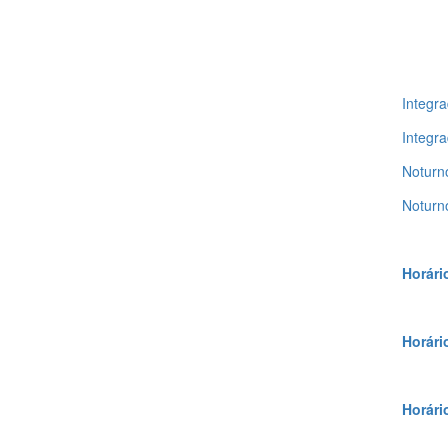
Integra
Integra
Noturno
Noturno
Horári
Horári
Horári