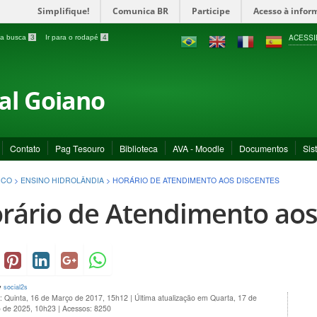
Simplifique!
Comunica BR
Participe
Acesso à infor
ACESSI
a a busca
3
Ir para o rodapé
4
ral Goiano
Contato
Pag Tesouro
Biblioteca
AVA - Moodle
Documentos
Sis
ICO
>
ENSINO HIDROLÂNDIA
>
HORÁRIO DE ATENDIMENTO AOS DISCENTES
rário de Atendimento aos
y
social2s
: Quinta, 16 de Março de 2017, 15h12
|
Última atualização em Quarta, 17 de
 de 2025, 10h23
|
Acessos: 8250