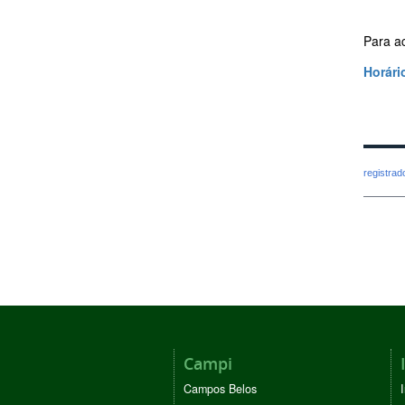
Para a
Horári
registra
Campi
Campos Belos