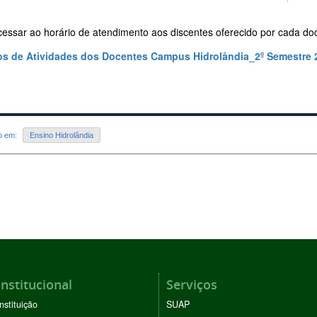
cessar ao horário de atendimento aos discentes oferecido por cada do
os de Atividades dos Docentes Campus Hidrolândia_2º Semestre 
do em:
Ensino Hidrolândia
Institucional
Serviços
Instituição
SUAP