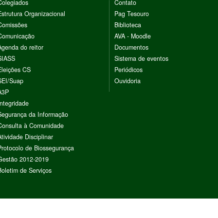
Colegiados
Contato
Estrutura Organizacional
Pag Tesouro
Comissões
Biblioteca
Comunicação
AVA - Moodle
Agenda do reitor
Documentos
SIASS
Sistema de eventos
Eleições CS
Periódicos
SEI/Suap
Ouvidoria
A3P
Integridade
Segurança da Informação
Consulta à Comunidade
Atividade Disciplinar
Protocolo de Biossegurança
Gestão 2012-2019
Boletim de Serviços