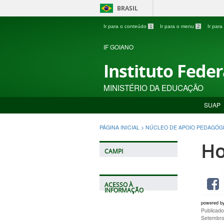
BRASIL
Ir para o conteúdo
1
Ir para o menu
2
Ir par
IF GOIANO
Instituto Fede
MINISTÉRIO DA EDUCAÇÃO
SUAP
PÁGINA INICIAL
>
NÚCLEO DE APOIO PEDAGÓG
Ho
CAMPI
ACESSO À
INFORMAÇÃO
powered b
Publicado
Setembro