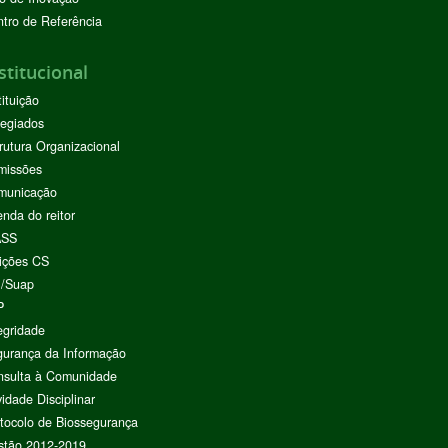
tro de Referência
stitucional
tituição
egiados
rutura Organizacional
missões
municação
nda do reitor
ASS
ições CS
I/Suap
P
egridade
urança da Informação
nsulta à Comunidade
vidade Disciplinar
tocolo de Biossegurança
stão 2012-2019