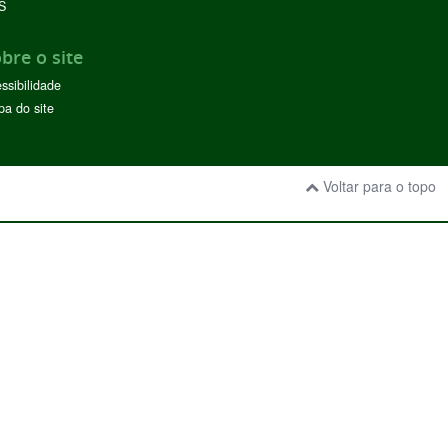
S
bre o site
ssibilidade
a do site
Voltar para o topo