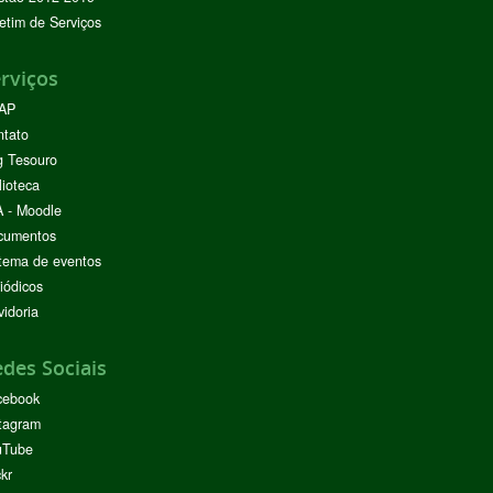
etim de Serviços
rviços
AP
ntato
g Tesouro
lioteca
 - Moodle
cumentos
tema de eventos
iódicos
idoria
des Sociais
cebook
tagram
uTube
ckr