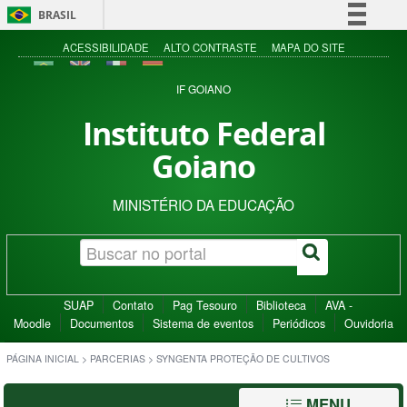
BRASIL
Simplifique!
ACESSIBILIDADE
ALTO CONTRASTE
MAPA DO SITE
Comunica BR
IF GOIANO
Participe
Instituto Federal
Acesso à informação
Goiano
Legislação
Canais
MINISTÉRIO DA EDUCAÇÃO
SUAP
Contato
Pag Tesouro
Biblioteca
AVA -
Moodle
Documentos
Sistema de eventos
Periódicos
Ouvidoria
PÁGINA INICIAL
>
PARCERIAS
>
SYNGENTA PROTEÇÃO DE CULTIVOS
MENU