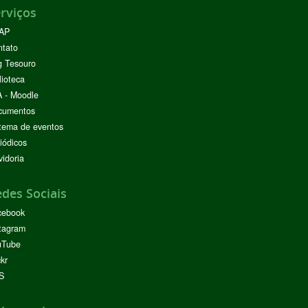
rviços
AP
ntato
g Tesouro
lioteca
 - Moodle
cumentos
tema de eventos
iódicos
idoria
des Sociais
cebook
tagram
uTube
ckr
S