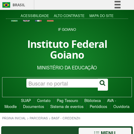
BRASIL
Simplifique!
ACESSIBILIDADE
ALTO CONTRASTE
MAPA DO SITE
Comunica BR
IF GOIANO
Participe
Instituto Federal
Acesso à informação
Goiano
Legislação
Canais
MINISTÉRIO DA EDUCAÇÃO
SUAP
Contato
Pag Tesouro
Biblioteca
AVA -
Moodle
Documentos
Sistema de eventos
Periódicos
Ouvidoria
PÁGINA INICIAL
>
PARCERIAS
>
BASF - CREDENZ®
MENU