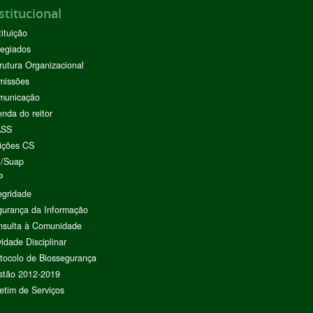
stitucional
tituição
egiados
rutura Organizacional
missões
municação
nda do reitor
ASS
ições CS
I/Suap
P
egridade
urança da Informação
nsulta à Comunidade
vidade Disciplinar
tocolo de Biossegurança
stão 2012-2019
etim de Serviços