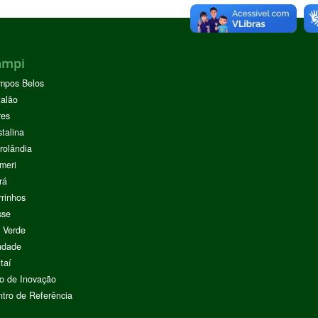
ampi
mpos Belos
alão
res
stalina
rolândia
meri
rá
rinhos
sse
 Verde
ndade
taí
o de Inovação
tro de Referência