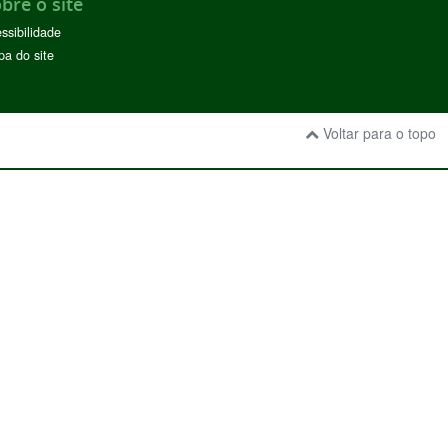
bre o site
ssibilidade
a do site
Voltar para o topo