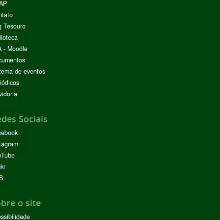
AP
ntato
g Tesouro
lioteca
 - Moodle
cumentos
tema de eventos
iódicos
idoria
des Sociais
cebook
tagram
uTube
ckr
S
bre o site
ssibilidade