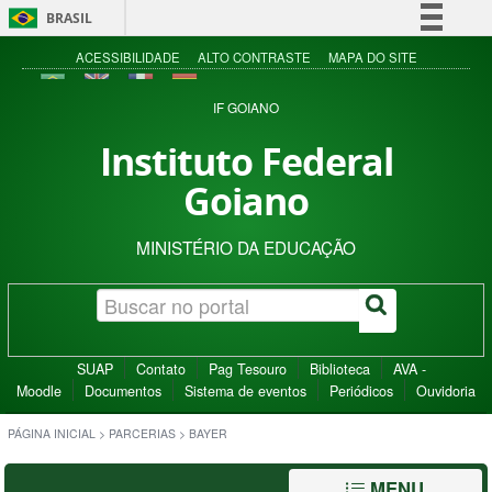
BRASIL
Simplifique!
ACESSIBILIDADE
ALTO CONTRASTE
MAPA DO SITE
Comunica BR
IF GOIANO
Participe
Instituto Federal
Acesso à informação
Goiano
Legislação
Canais
MINISTÉRIO DA EDUCAÇÃO
SUAP
Contato
Pag Tesouro
Biblioteca
AVA -
Moodle
Documentos
Sistema de eventos
Periódicos
Ouvidoria
PÁGINA INICIAL
>
PARCERIAS
>
BAYER
MENU