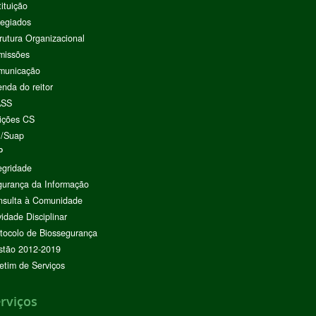
tituição
egiados
rutura Organizacional
missões
municação
nda do reitor
ASS
ições CS
I/Suap
P
egridade
urança da Informação
nsulta à Comunidade
vidade Disciplinar
tocolo de Biossegurança
stão 2012-2019
etim de Serviços
rviços