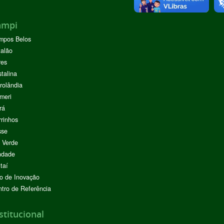
ampi
mpos Belos
alão
res
stalina
rolândia
meri
rá
rinhos
sse
 Verde
ndade
taí
o de Inovação
tro de Referência
stitucional