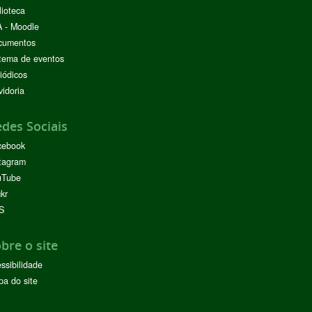
lioteca
 - Moodle
cumentos
tema de eventos
iódicos
idoria
des Sociais
cebook
tagram
uTube
ckr
S
bre o site
ssibilidade
a do site