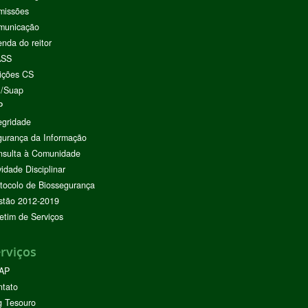
missões
municação
nda do reitor
ASS
ições CS
I/Suap
P
egridade
urança da Informação
nsulta à Comunidade
vidade Disciplinar
tocolo de Biossegurança
stão 2012-2019
etim de Serviços
rviços
AP
ntato
g Tesouro