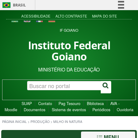
BRASIL
Simplifique!
ACESSIBILIDADE
ALTO CONTRASTE
MAPA DO SITE
Comunica BR
IF GOIANO
Participe
Instituto Federal
Acesso à informação
Goiano
Legislação
Canais
MINISTÉRIO DA EDUCAÇÃO
SUAP
Contato
Pag Tesouro
Biblioteca
AVA -
Moodle
Documentos
Sistema de eventos
Periódicos
Ouvidoria
PÁGINA INICIAL
>
PRODUÇÃO
>
MILHO IN NATURA
MENU