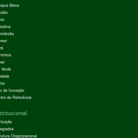
mpos Belos
alão
res
stalina
rolândia
meri
rá
rinhos
sse
 Verde
ndade
taí
o de Inovação
tro de Referência
stitucional
tituição
egiados
rutura Organizacional