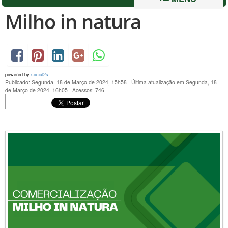
Milho in natura
powered by
social2s
Publicado: Segunda, 18 de Março de 2024, 15h58
|
Última atualização em Segunda, 18
de Março de 2024, 16h05
|
Acessos: 746