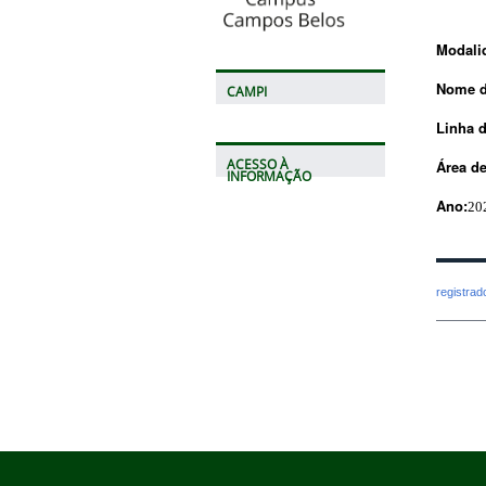
Modali
Nome
CAMPI
Linha
ACESSO À
Área
d
INFORMAÇÃO
Ano:
20
registra