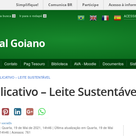
Simplifique!
Comunica BR
Participe
Acesso à infor
ACESSI
a a busca
3
Ir para o rodapé
4
ral Goiano
Contato
Pag Tesouro
Biblioteca
AVA - Moodle
Documentos
Sis
LICATIVO – LEITE SUSTENTÁVEL
licativo – Leite Sustentáve
y
social2s
: Quarta, 19 de Mai de 2021, 14h46
|
Última atualização em Quarta, 19 de Mai
 14h46
|
Acessos: 761