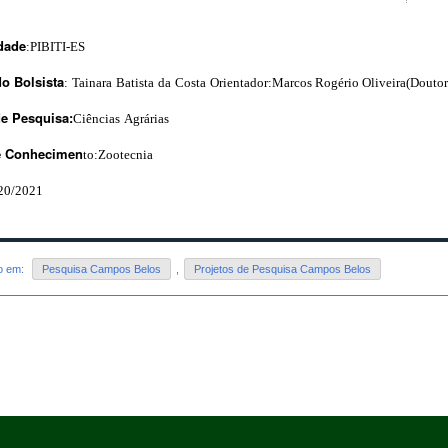
dade
:PIBITI-ES
do
Bolsista
:
Tainara
Batista
da
Costa
Orientador:Marcos Rogério Oliveira(Doutor
de
Pesquisa:
Ciências
Agrárias
e
Conhecimen
to:Zootecnia
20/2021
do em:
Pesquisa Campos Belos
,
Projetos de Pesquisa Campos Belos