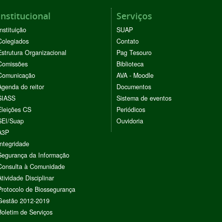
Institucional
Serviços
Instituição
SUAP
Colegiados
Contato
Estrutura Organizacional
Pag Tesouro
Comissões
Biblioteca
Comunicação
AVA - Moodle
Agenda do reitor
Documentos
SIASS
Sistema de eventos
Eleições CS
Periódicos
SEI/Suap
Ouvidoria
A3P
Integridade
Segurança da Informação
Consulta à Comunidade
Atividade Disciplinar
Protocolo de Biossegurança
Gestão 2012-2019
Boletim de Serviços