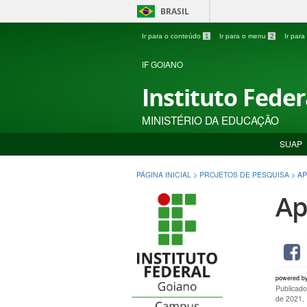
BRASIL
Ir para o conteúdo
1
Ir para o menu
2
Ir par
IF GOIANO
Instituto Fede
MINISTÉRIO DA EDUCAÇÃO
SUAP
PÁGINA INICIAL
>
PROJETOS DE PESQUISA
>
AP
Ap
powered b
Publicado
de 2021,