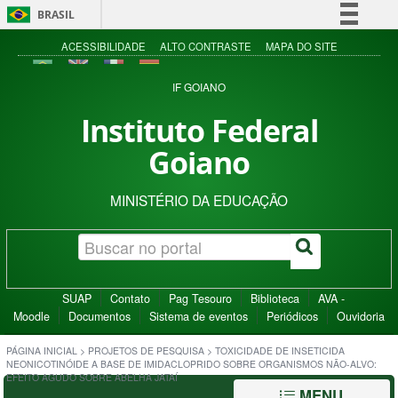
BRASIL
Simplifique!
ACESSIBILIDADE
ALTO CONTRASTE
MAPA DO SITE
Comunica BR
IF GOIANO
Participe
Instituto Federal
Acesso à informação
Goiano
Legislação
Canais
MINISTÉRIO DA EDUCAÇÃO
SUAP
Contato
Pag Tesouro
Biblioteca
AVA -
Moodle
Documentos
Sistema de eventos
Periódicos
Ouvidoria
PÁGINA INICIAL
>
PROJETOS DE PESQUISA
>
TOXICIDADE DE INSETICIDA
NEONICOTINÓIDE A BASE DE IMIDACLOPRIDO SOBRE ORGANISMOS NÃO-ALVO:
EFEITO AGUDO SOBRE ABELHA JATAÍ
MENU