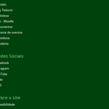
ntato
g Tesouro
lioteca
 - Moodle
cumentos
tema de eventos
iódicos
idoria
des Sociais
cebook
tagram
uTube
ckr
S
bre o site
ssibilidade