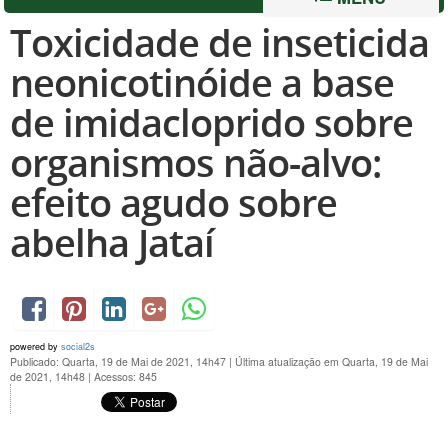
Toxicidade de inseticida
neonicotinóide a base
de imidacloprido sobre
organismos não-alvo:
efeito agudo sobre
abelha Jataí
powered by
social2s
Publicado: Quarta, 19 de Mai de 2021, 14h47
|
Última atualização em Quarta, 19 de Mai
de 2021, 14h48
|
Acessos: 845