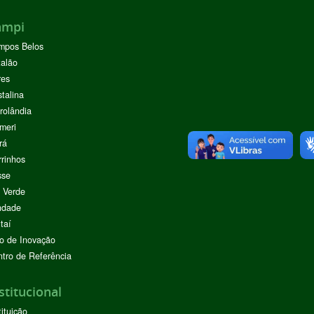
ampi
mpos Belos
alão
res
stalina
rolândia
meri
rá
rinhos
sse
 Verde
ndade
taí
o de Inovação
tro de Referência
stitucional
tituição