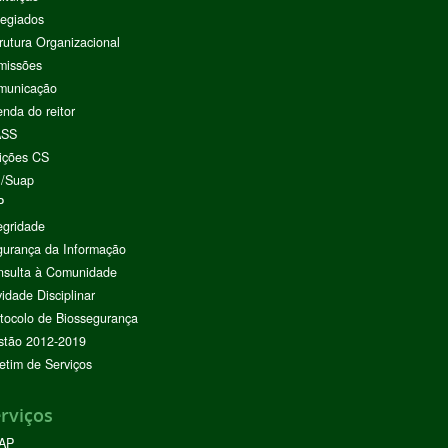
egiados
rutura Organizacional
missões
municação
nda do reitor
ASS
ições CS
I/Suap
P
egridade
urança da Informação
nsulta à Comunidade
vidade Disciplinar
tocolo de Biossegurança
stão 2012-2019
etim de Serviços
rviços
AP