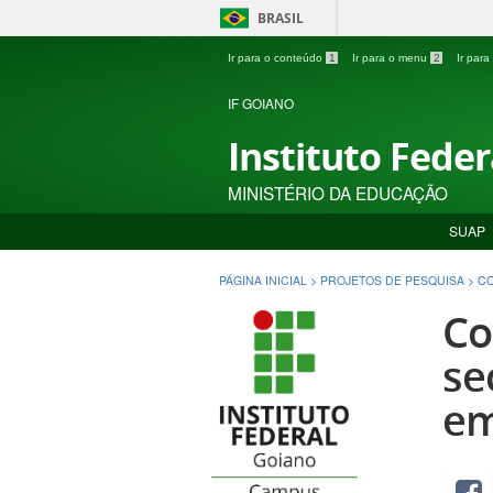
BRASIL
Ir para o conteúdo
1
Ir para o menu
2
Ir par
IF GOIANO
Instituto Fede
MINISTÉRIO DA EDUCAÇÃO
SUAP
PÁGINA INICIAL
>
PROJETOS DE PESQUISA
>
CO
Co
se
em