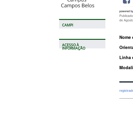
powered b
Publicad
de Agost
CAMPI
Nome d
ACESSO À
Orient
INFORMAÇÃO
Linha 
Modal
registra