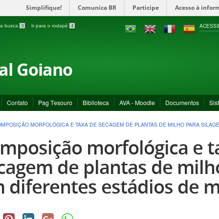
Simplifique!
Comunica BR
Participe
Acesso à infor
ACESSI
a a busca
3
Ir para o rodapé
4
ral Goiano
Contato
Pag Tesouro
Biblioteca
AVA - Moodle
Documentos
Sis
MPOSIÇÃO MORFOLÓGICA E TAXA DE SECAGEM DE PLANTAS DE MILHO PARA SILAG
mposição morfológica e t
cagem de plantas de milh
 diferentes estádios de 