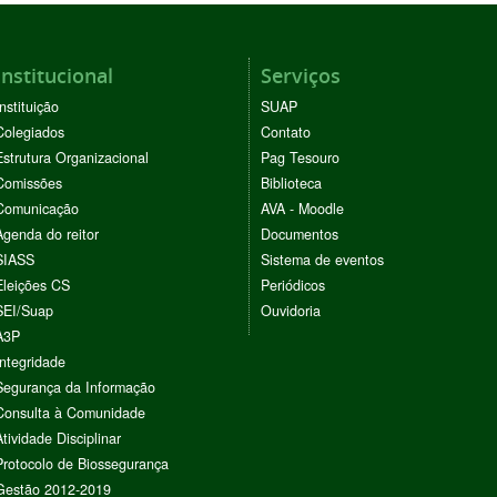
Institucional
Serviços
Instituição
SUAP
Colegiados
Contato
Estrutura Organizacional
Pag Tesouro
Comissões
Biblioteca
Comunicação
AVA - Moodle
Agenda do reitor
Documentos
SIASS
Sistema de eventos
Eleições CS
Periódicos
SEI/Suap
Ouvidoria
A3P
Integridade
Segurança da Informação
Consulta à Comunidade
Atividade Disciplinar
Protocolo de Biossegurança
Gestão 2012-2019