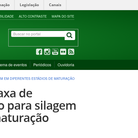
mação
Legislação
Canais
BILIDADE
ALTO CONTRASTE
MAPA DO SITE
tema de eventos
Periódicos
Ouvidoria
EM EM DIFERENTES ESTÁDIOS DE MATURAÇÃO
axa de
o para silagem
maturação