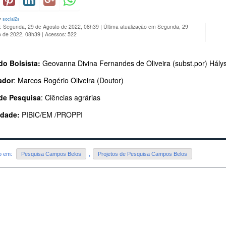
y
social2s
o: Segunda, 29 de Agosto de 2022, 08h39
|
Última atualização em Segunda, 29
o de 2022, 08h39
|
Acessos: 522
o Bolsista:
Geovanna Divina Fernandes de Oliveira (subst.por) Hálys
ador
: Marcos Rogério Oliveira (Doutor)
de Pesquisa
: Ciências agrárias
idade:
PIBIC/EM /PROPPI
do em:
Pesquisa Campos Belos
,
Projetos de Pesquisa Campos Belos