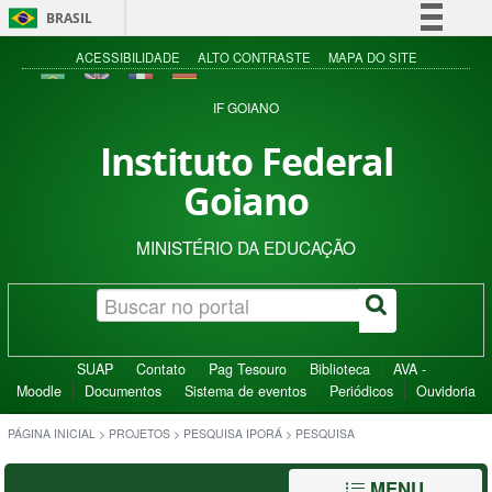
BRASIL
Simplifique!
ACESSIBILIDADE
ALTO CONTRASTE
MAPA DO SITE
Comunica BR
IF GOIANO
Participe
Instituto Federal
Acesso à informação
Goiano
Legislação
Canais
MINISTÉRIO DA EDUCAÇÃO
SUAP
Contato
Pag Tesouro
Biblioteca
AVA -
Moodle
Documentos
Sistema de eventos
Periódicos
Ouvidoria
PÁGINA INICIAL
>
PROJETOS
>
PESQUISA IPORÁ
>
PESQUISA
MENU