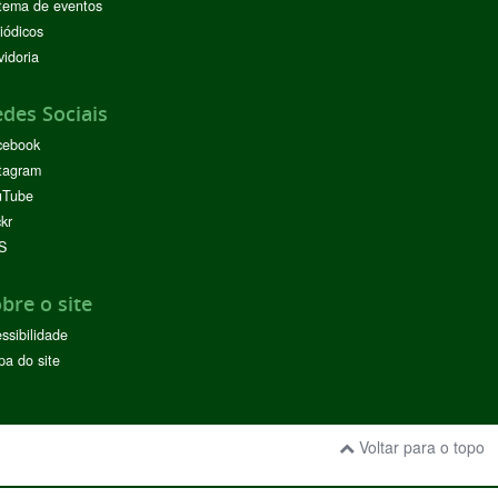
tema de eventos
iódicos
idoria
des Sociais
cebook
tagram
uTube
ckr
S
bre o site
ssibilidade
a do site
Voltar para o topo