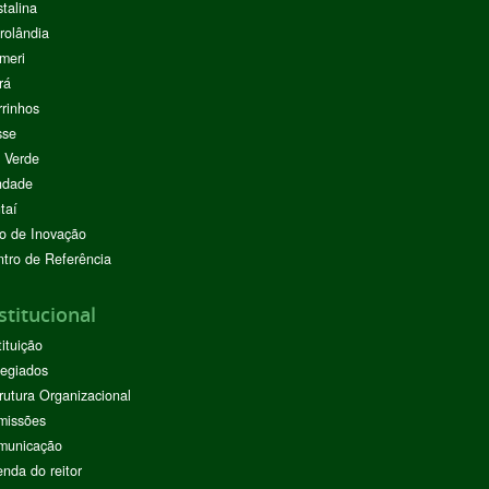
stalina
rolândia
meri
rá
rinhos
sse
 Verde
ndade
taí
o de Inovação
tro de Referência
stitucional
tituição
egiados
rutura Organizacional
missões
municação
nda do reitor