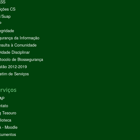
ASS
ições CS
I/Suap
P
egridade
urança da Informação
nsulta à Comunidade
vidade Disciplinar
tocolo de Biossegurança
stão 2012-2019
etim de Serviços
rviços
AP
ntato
g Tesouro
lioteca
 - Moodle
cumentos