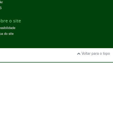
ckr
S
bre o site
ssibilidade
a do site
Voltar para o topo