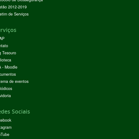
stão 2012-2019
etim de Serviços
rviços
AP
ntato
g Tesouro
lioteca
 - Moodle
cumentos
tema de eventos
iódicos
idoria
des Sociais
cebook
tagram
uTube