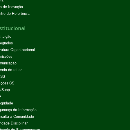
o de Inovação
tro de Referência
stitucional
tituição
egiados
rutura Organizacional
missões
municação
nda do reitor
ASS
ições CS
I/Suap
P
egridade
urança da Informação
nsulta à Comunidade
vidade Disciplinar
tocolo de Biossegurança