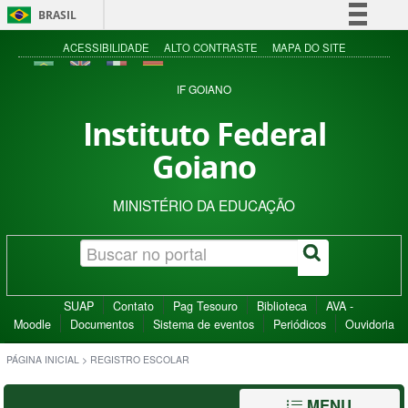
BRASIL
Simplifique!
ACESSIBILIDADE
ALTO CONTRASTE
MAPA DO SITE
Comunica BR
IF GOIANO
Participe
Instituto Federal
Acesso à informação
Goiano
Legislação
Canais
MINISTÉRIO DA EDUCAÇÃO
SUAP
Contato
Pag Tesouro
Biblioteca
AVA -
Moodle
Documentos
Sistema de eventos
Periódicos
Ouvidoria
PÁGINA INICIAL
>
REGISTRO ESCOLAR
MENU