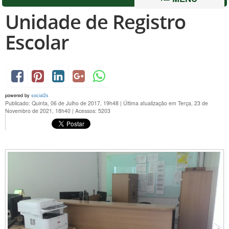
Unidade de Registro
Escolar
powered by
social2s
Publicado: Quinta, 06 de Julho de 2017, 19h48
|
Última atualização em Terça, 23 de
Novembro de 2021, 18h40
|
Acessos: 5203