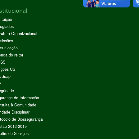
stitucional
tituição
egiados
rutura Organizacional
missões
municação
nda do reitor
ASS
ições CS
I/Suap
P
egridade
urança da Informação
nsulta à Comunidade
vidade Disciplinar
tocolo de Biossegurança
stão 2012-2019
etim de Serviços