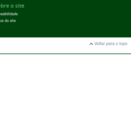
bre o site
ssibilidade
a do site
Voltar para o topo