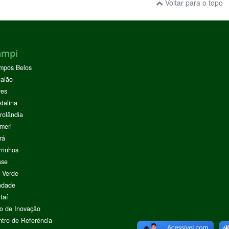
Voltar para o topo
ampi
mpos Belos
alão
res
stalina
rolândia
meri
rá
rinhos
sse
 Verde
ndade
taí
o de Inovação
tro de Referência