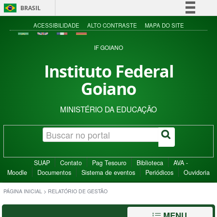
BRASIL
Simplifique!
ACESSIBILIDADE
ALTO CONTRASTE
MAPA DO SITE
Comunica BR
IF GOIANO
Participe
Instituto Federal
Acesso à informação
Goiano
Legislação
Canais
MINISTÉRIO DA EDUCAÇÃO
SUAP
Contato
Pag Tesouro
Biblioteca
AVA -
Moodle
Documentos
Sistema de eventos
Periódicos
Ouvidoria
PÁGINA INICIAL
>
RELATÓRIO DE GESTÃO
MENU