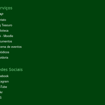
rviços
AP
ntato
g Tesouro
lioteca
 - Moodle
cumentos
tema de eventos
iódicos
idoria
des Sociais
cebook
tagram
uTube
ckr
S