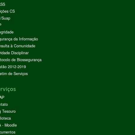
ASS
ições CS
I/Suap
P
egridade
urança da Informação
nsulta à Comunidade
vidade Disciplinar
tocolo de Biossegurança
stão 2012-2019
etim de Serviços
rviços
AP
ntato
g Tesouro
lioteca
 - Moodle
cumentos