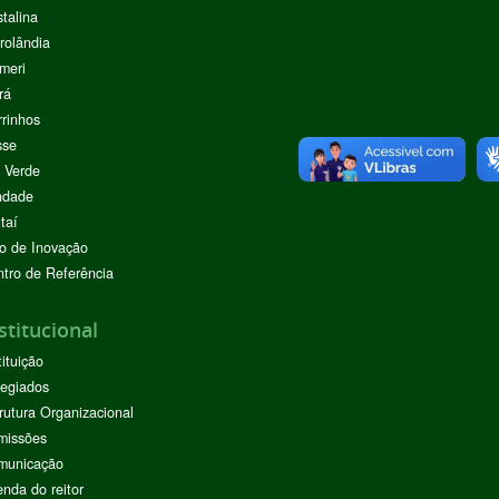
stalina
rolândia
meri
rá
rinhos
sse
 Verde
ndade
taí
o de Inovação
tro de Referência
stitucional
tituição
egiados
rutura Organizacional
missões
municação
nda do reitor