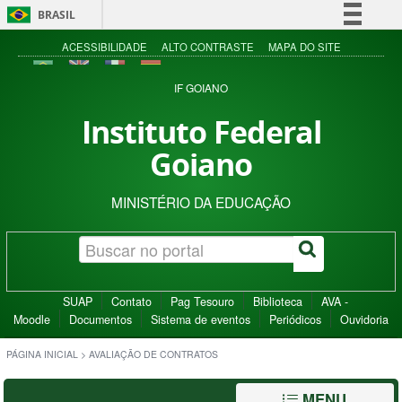
BRASIL
Simplifique!
ACESSIBILIDADE
ALTO CONTRASTE
MAPA DO SITE
Comunica BR
IF GOIANO
Participe
Instituto Federal
Acesso à informação
Goiano
Legislação
Canais
MINISTÉRIO DA EDUCAÇÃO
SUAP
Contato
Pag Tesouro
Biblioteca
AVA -
Moodle
Documentos
Sistema de eventos
Periódicos
Ouvidoria
PÁGINA INICIAL
>
AVALIAÇÃO DE CONTRATOS
MENU