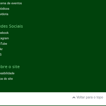
tema de eventos
iódicos
idoria
des Sociais
cebook
tagram
uTube
ckr
S
bre o site
ssibilidade
a do site
Voltar para o topo