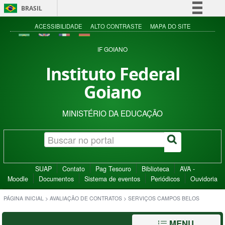
BRASIL
Simplifique!
ACESSIBILIDADE
ALTO CONTRASTE
MAPA DO SITE
Comunica BR
IF GOIANO
Participe
Instituto Federal
Acesso à informação
Goiano
Legislação
Canais
MINISTÉRIO DA EDUCAÇÃO
SUAP
Contato
Pag Tesouro
Biblioteca
AVA -
Moodle
Documentos
Sistema de eventos
Periódicos
Ouvidoria
PÁGINA INICIAL
>
AVALIAÇÃO DE CONTRATOS
>
SERVIÇOS CAMPOS BELOS
MENU