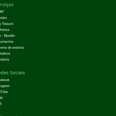
rviços
AP
ntato
g Tesouro
lioteca
 - Moodle
cumentos
tema de eventos
iódicos
idoria
des Sociais
cebook
tagram
uTube
ckr
S