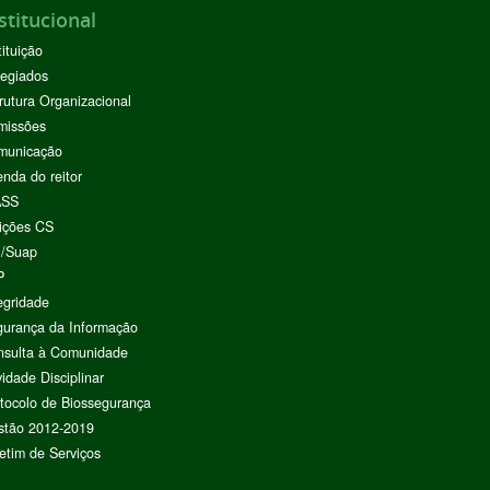
stitucional
tituição
egiados
rutura Organizacional
missões
municação
nda do reitor
ASS
ições CS
I/Suap
P
egridade
urança da Informação
nsulta à Comunidade
vidade Disciplinar
tocolo de Biossegurança
stão 2012-2019
etim de Serviços