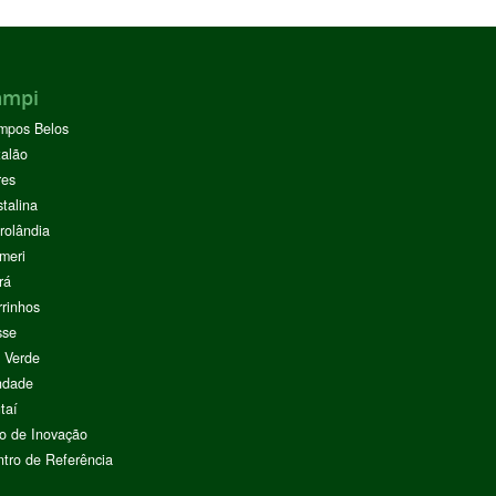
ampi
mpos Belos
alão
res
stalina
rolândia
meri
rá
rinhos
sse
 Verde
ndade
taí
o de Inovação
tro de Referência