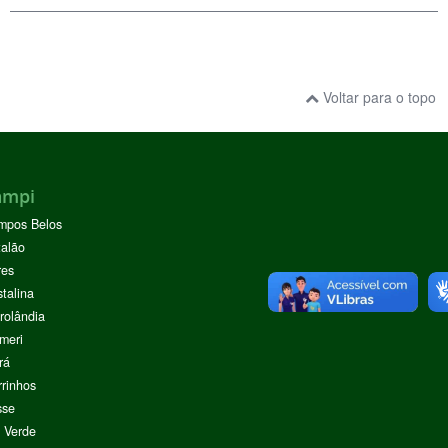
Voltar para o topo
ampi
mpos Belos
alão
res
stalina
rolândia
meri
rá
rinhos
sse
 Verde