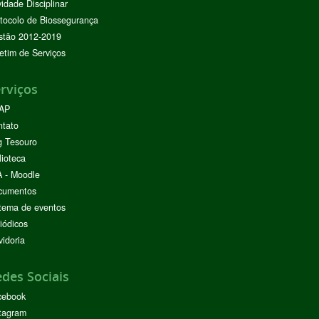
vidade Disciplinar
tocolo de Biossegurança
stão 2012-2019
etim de Serviços
rviços
AP
ntato
g Tesouro
lioteca
 - Moodle
cumentos
tema de eventos
iódicos
idoria
des Sociais
cebook
tagram