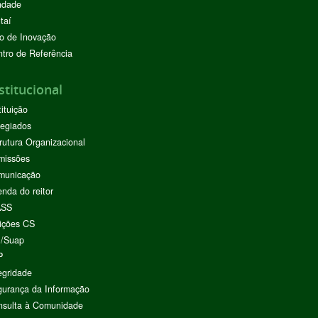
ndade
taí
o de Inovação
tro de Referência
stitucional
tituição
egiados
rutura Organizacional
missões
municação
nda do reitor
ASS
ições CS
I/Suap
P
egridade
urança da Informação
nsulta à Comunidade