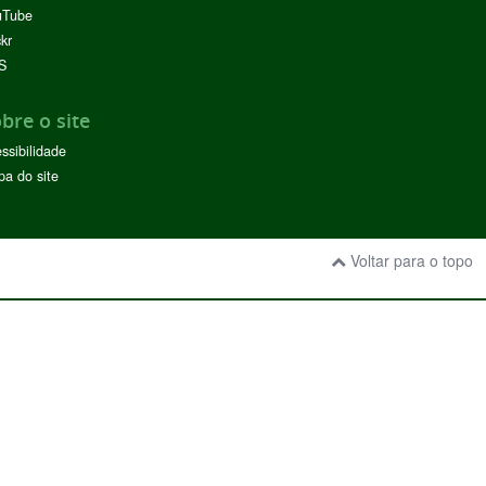
uTube
ckr
S
bre o site
ssibilidade
a do site
Voltar para o topo