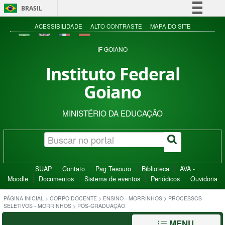
BRASIL
Simplifique!
ACESSIBILIDADE
ALTO CONTRASTE
MAPA DO SITE
Comunica BR
IF GOIANO
Participe
Instituto Federal
Acesso à informação
Goiano
Legislação
Canais
MINISTÉRIO DA EDUCAÇÃO
SUAP
Contato
Pag Tesouro
Biblioteca
AVA -
Moodle
Documentos
Sistema de eventos
Periódicos
Ouvidoria
PÁGINA INICIAL
>
CORPO DOCENTE
>
ENSINO - MORRINHOS
>
PROCESSOS
SELETIVOS - MORRINHOS
>
PÓS-GRADUAÇÃO
MENU