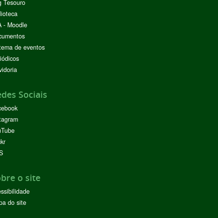
g Tesouro
lioteca
 - Moodle
cumentos
tema de eventos
iódicos
idoria
des Sociais
cebook
tagram
uTube
ckr
S
bre o site
ssibilidade
a do site