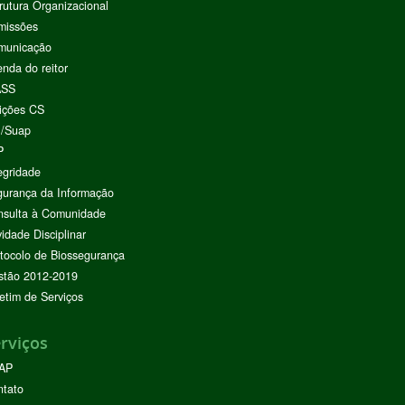
rutura Organizacional
missões
municação
nda do reitor
ASS
ições CS
I/Suap
P
egridade
urança da Informação
nsulta à Comunidade
vidade Disciplinar
tocolo de Biossegurança
stão 2012-2019
etim de Serviços
rviços
AP
ntato