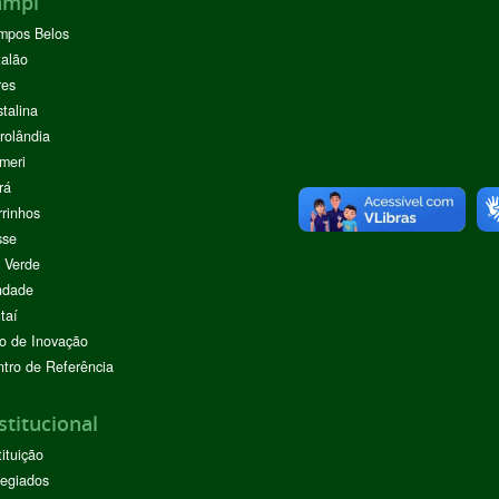
ampi
mpos Belos
alão
res
stalina
rolândia
meri
rá
rinhos
sse
 Verde
ndade
taí
o de Inovação
tro de Referência
stitucional
tituição
egiados