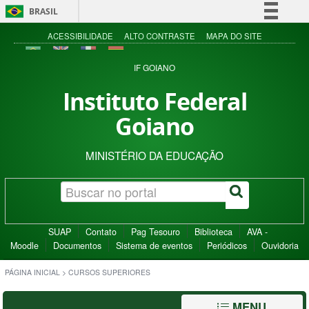
BRASIL
Simplifique!
ACESSIBILIDADE
ALTO CONTRASTE
MAPA DO SITE
Comunica BR
IF GOIANO
Participe
Instituto Federal
Acesso à informação
Goiano
Legislação
Canais
MINISTÉRIO DA EDUCAÇÃO
SUAP
Contato
Pag Tesouro
Biblioteca
AVA -
Moodle
Documentos
Sistema de eventos
Periódicos
Ouvidoria
PÁGINA INICIAL
>
CURSOS SUPERIORES
MENU