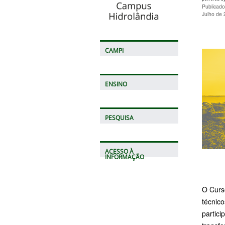
Publicad
Julho de
CAMPI
ENSINO
PESQUISA
ACESSO À
INFORMAÇÃO
O Curs
técnico
partici