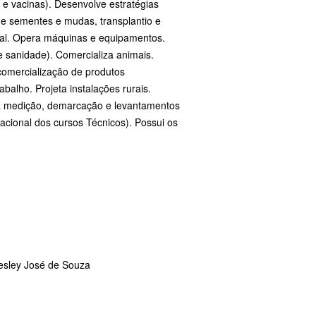
s e vacinas). Desenvolve estratégias
de sementes e mudas, transplantio e
trial. Opera máquinas e equipamentos.
e sanidade). Comercializa animais.
comercialização de produtos
balho. Projeta instalações rurais.
za medição, demarcação e levantamentos
 Nacional dos cursos Técnicos). Possui os
.
esley José de Souza