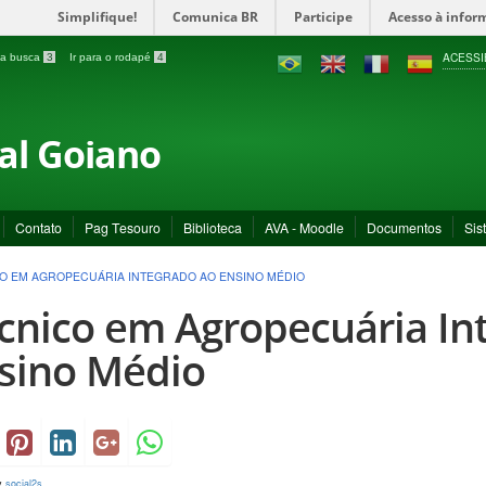
Simplifique!
Comunica BR
Participe
Acesso à infor
ACESSI
a a busca
3
Ir para o rodapé
4
ral Goiano
Contato
Pag Tesouro
Biblioteca
AVA - Moodle
Documentos
Sis
O EM AGROPECUÁRIA INTEGRADO AO ENSINO MÉDIO
cnico em Agropecuária In
sino Médio
y
social2s