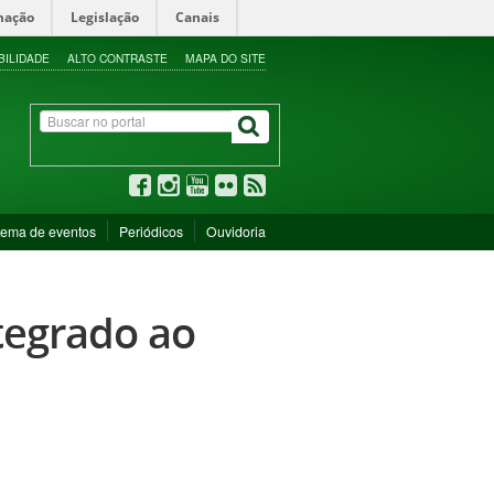
mação
Legislação
Canais
BILIDADE
ALTO CONTRASTE
MAPA DO SITE
tema de eventos
Periódicos
Ouvidoria
tegrado ao