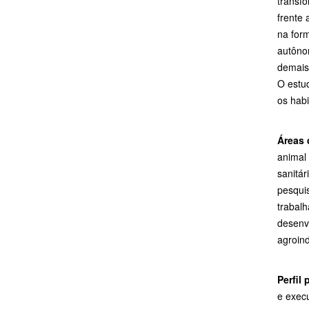
transf
frente
na form
autôno
demais
O estud
os habi
Áreas 
animal 
sanitár
pesquis
trabal
desenvo
agroind
Perfil
e execu