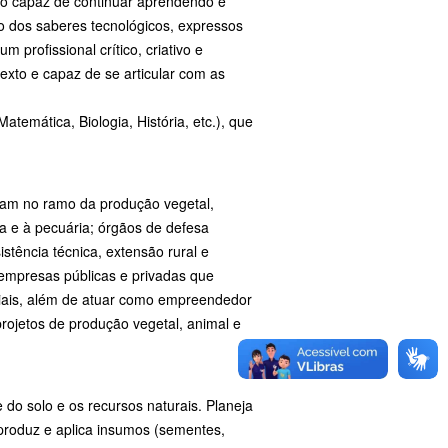
do capaz de continuar aprendendo e
o dos saberes tecnológicos, expressos
profissional crítico, criativo e
xto e capaz de se articular com as
temática, Biologia, História, etc.), que
uam no ramo da produção vegetal,
a e à pecuária; órgãos de defesa
stência técnica, extensão rural e
; empresas públicas e privadas que
riais, além de atuar como empreendedor
rojetos de produção vegetal, animal e
e do solo e os recursos naturais. Planeja
 produz e aplica insumos (sementes,