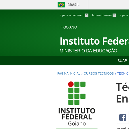
BRASIL
Ir para o conteúdo
1
Ir para o menu
2
Ir par
IF GOIANO
Instituto Fede
MINISTÉRIO DA EDUCAÇÃO
SUAP
PÁGINA INICIAL
>
CURSOS TÉCNICOS
>
TÉCNIC
Té
En
powered b