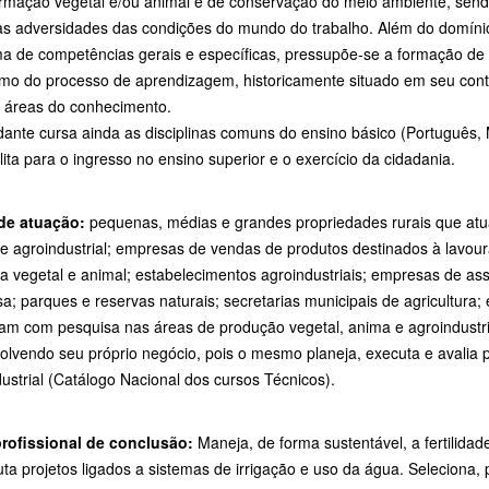
ormação vegetal e/ou animal e de conservação do meio ambiente, sen
 as adversidades das condições do mundo do trabalho. Além do domíni
a de competências gerais e específicas, pressupõe-se a formação de um 
mo do processo de aprendizagem, historicamente situado em seu conte
 áreas do conhecimento.
ante cursa ainda as disciplinas comuns do ensino básico (Português, Ma
lita para o ingresso no ensino superior e o exercício da cidadania.
de atuação:
pequenas, médias e grandes propriedades rurais que at
e agroindustrial; empresas de vendas de produtos destinados à lavour
ia vegetal e animal; estabelecimentos agroindustriais; empresas de assi
a; parques e reservas naturais; secretarias municipais de agricultura
ham com pesquisa nas áreas de produção vegetal, anima e agroindust
lvendo seu próprio negócio, pois o mesmo planeja, executa e avalia p
ustrial (Catálogo Nacional dos cursos Técnicos).
 profissional de conclusão:
Maneja, de forma sustentável, a fertilidad
ta projetos ligados a sistemas de irrigação e uso da água. Seleciona,