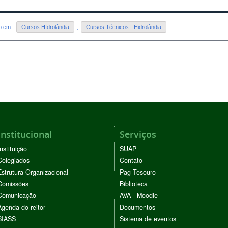
do em:
Cursos HIdrolândia
,
Cursos Técnicos - Hidrolândia
Institucional
Serviços
Instituição
SUAP
Colegiados
Contato
Estrutura Organizacional
Pag Tesouro
Comissões
Biblioteca
Comunicação
AVA - Moodle
Agenda do reitor
Documentos
SIASS
Sistema de eventos