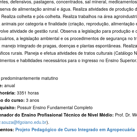
zantes, defensivos, pastagens, concentrados, sal mineral, medicamento
eserva de alimentação animal e água. Realiza atividades de produção 
. Realiza colheita e pós-colheita. Realiza trabalhos na área agroindus
animais por categoria e finalidade (criação, reprodução, alimentação 
olve atividade de gestão rural. Observa a legislação para produção e 
uários, a legislação ambiental e os procedimentos de segurança no tra
a manejo integrado de pragas, doenças e plantas espontâneas. Reali
ficos rurais. Planeja e efetua atividades de tratos culturais (Catálogo
imentos e habilidades necessários para o ingresso no Ensino Superior
predominantemente matutino
e:
anual
horária:
3351 horas
o do curso:
3 anos
quisito:
Possuir Ensino Fundamental Completo
nador do Ensino Profissional Técnico de Nível Médio:
Prof. Dr. W
y.souza@ifgoiano.edu.br
).
entos:
Projeto Pedagógico de Curso Integrado em Agropecuária