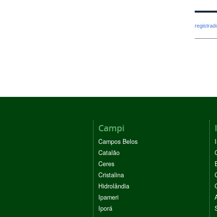
registra
Campi
Campos Belos
Catalão
Ceres
Cristalina
Hidrolândia
Ipameri
Iporá