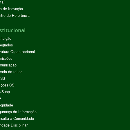
taí
o de Inovação
tro de Referência
stitucional
tituição
egiados
rutura Organizacional
missões
municação
nda do reitor
ASS
ições CS
I/Suap
P
egridade
urança da Informação
nsulta à Comunidade
vidade Disciplinar