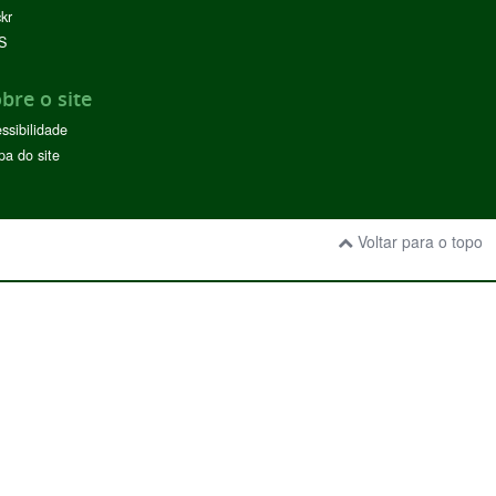
ckr
S
bre o site
ssibilidade
a do site
Voltar para o topo