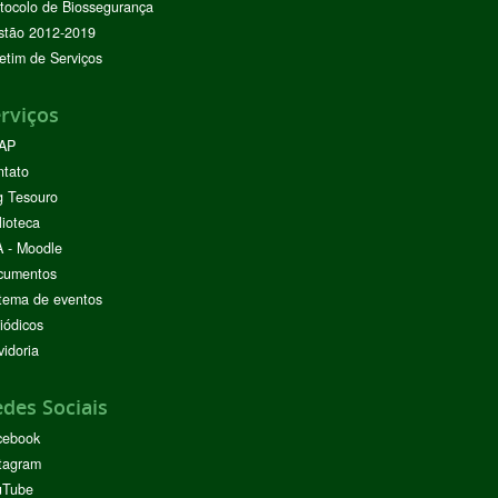
tocolo de Biossegurança
stão 2012-2019
etim de Serviços
rviços
AP
ntato
g Tesouro
lioteca
 - Moodle
cumentos
tema de eventos
iódicos
idoria
des Sociais
cebook
tagram
uTube