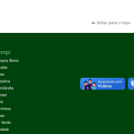
Voltar para o topo
ampi
mpos Belos
alão
res
stalina
rolândia
meri
rá
rinhos
sse
 Verde
ndade