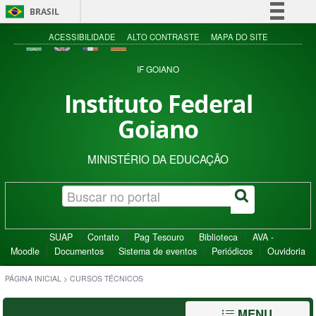
BRASIL
Simplifique!
ACESSIBILIDADE
ALTO CONTRASTE
MAPA DO SITE
Comunica BR
IF GOIANO
Participe
Instituto Federal
Acesso à informação
Goiano
Legislação
Canais
MINISTÉRIO DA EDUCAÇÃO
SUAP
Contato
Pag Tesouro
Biblioteca
AVA -
Moodle
Documentos
Sistema de eventos
Periódicos
Ouvidoria
PÁGINA INICIAL
>
CURSOS TÉCNICOS
MENU