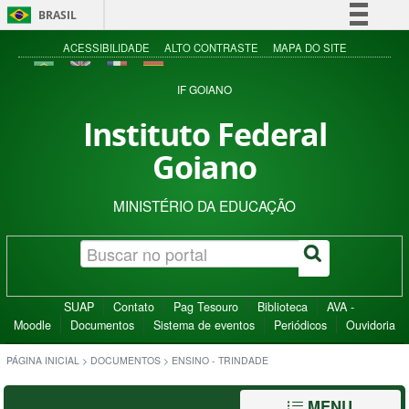
BRASIL
Simplifique!
ACESSIBILIDADE
ALTO CONTRASTE
MAPA DO SITE
Comunica BR
IF GOIANO
Participe
Instituto Federal
Acesso à informação
Goiano
Legislação
Canais
MINISTÉRIO DA EDUCAÇÃO
SUAP
Contato
Pag Tesouro
Biblioteca
AVA -
Moodle
Documentos
Sistema de eventos
Periódicos
Ouvidoria
PÁGINA INICIAL
>
DOCUMENTOS
>
ENSINO - TRINDADE
MENU