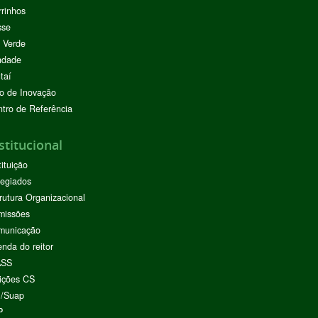
rinhos
sse
 Verde
ndade
taí
o de Inovação
tro de Referência
stitucional
tituição
egiados
rutura Organizacional
missões
municação
nda do reitor
ASS
ições CS
I/Suap
P