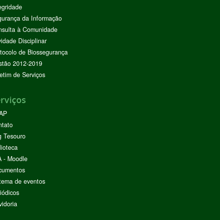
egridade
urança da Informação
nsulta à Comunidade
vidade Disciplinar
tocolo de Biossegurança
stão 2012-2019
etim de Serviços
rviços
AP
ntato
g Tesouro
lioteca
 - Moodle
cumentos
tema de eventos
iódicos
idoria