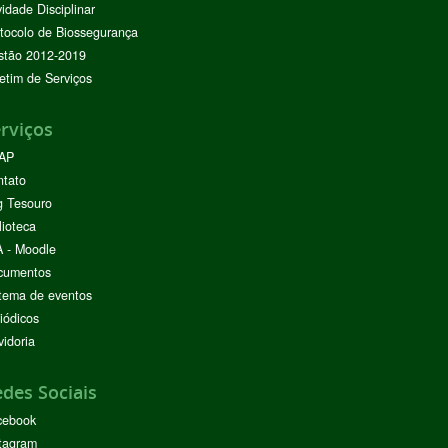
vidade Disciplinar
tocolo de Biossegurança
stão 2012-2019
etim de Serviços
rviços
AP
ntato
g Tesouro
lioteca
 - Moodle
cumentos
tema de eventos
iódicos
idoria
des Sociais
cebook
tagram