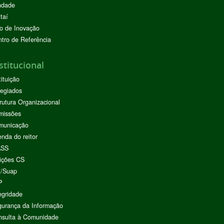
ndade
taí
o de Inovação
tro de Referência
stitucional
tituição
egiados
rutura Organizacional
missões
municação
nda do reitor
ASS
ições CS
I/Suap
P
egridade
urança da Informação
nsulta à Comunidade