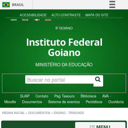
BRASIL
Simplifique!
ACESSIBILIDADE
ALTO CONTRASTE
MAPA DO SITE
Comunica BR
IF GOIANO
Participe
Instituto Federal
Acesso à informação
Goiano
Legislação
Canais
MINISTÉRIO DA EDUCAÇÃO
SUAP
Contato
Pag Tesouro
Biblioteca
AVA -
Moodle
Documentos
Sistema de eventos
Periódicos
Ouvidoria
PÁGINA INICIAL
>
DOCUMENTOS
>
ENSINO - TRINDADE
MENU