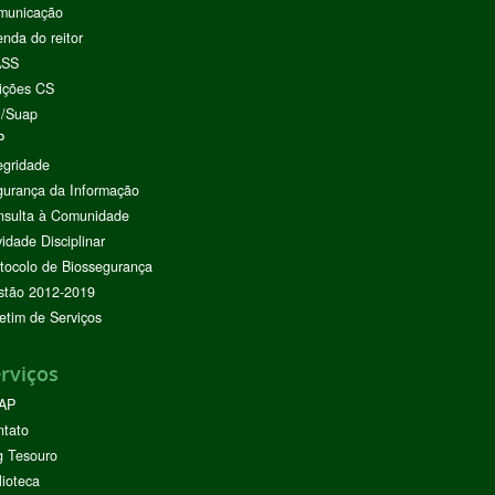
municação
nda do reitor
ASS
ições CS
I/Suap
P
egridade
urança da Informação
nsulta à Comunidade
vidade Disciplinar
tocolo de Biossegurança
stão 2012-2019
etim de Serviços
rviços
AP
ntato
g Tesouro
lioteca