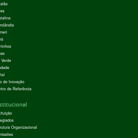
alão
res
stalina
rolândia
meri
rá
rinhos
sse
 Verde
ndade
taí
o de Inovação
tro de Referência
stitucional
tituição
egiados
rutura Organizacional
missões