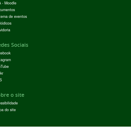
 - Moodle
cumentos
tema de eventos
iódicos
idoria
des Sociais
cebook
tagram
uTube
ckr
S
bre o site
ssibilidade
a do site