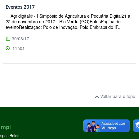
Eventos 2017
Agridigital® - I Simpósio de Agricultura e Pecuária Digital21 a
22 de novembro de 2017 - Rio Verde (GO)FotosPágina do
eventoRealização: Polo de Inovação, Polo Embrapii do IF...
30/08/17
11h01
Voltar para o topo
ampi
mpos Belos