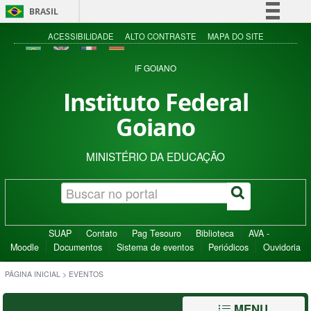
BRASIL
Simplifique!
ACESSIBILIDADE
ALTO CONTRASTE
MAPA DO SITE
Comunica BR
IF GOIANO
Participe
Instituto Federal
Acesso à informação
Goiano
Legislação
Canais
MINISTÉRIO DA EDUCAÇÃO
SUAP
Contato
Pag Tesouro
Biblioteca
AVA -
Moodle
Documentos
Sistema de eventos
Periódicos
Ouvidoria
PÁGINA INICIAL
>
EVENTOS
MENU