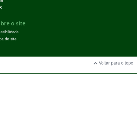
ckr
S
bre o site
ssibilidade
a do site
Voltar para o topo