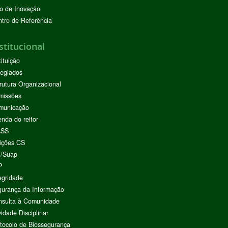
o de Inovação
tro de Referência
stitucional
tituição
egiados
rutura Organizacional
missões
municação
nda do reitor
ASS
ições CS
I/Suap
P
egridade
urança da Informação
nsulta à Comunidade
vidade Disciplinar
tocolo de Biossegurança