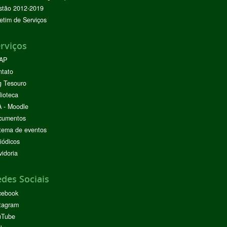
stão 2012-2019
etim de Serviços
rviços
AP
ntato
g Tesouro
lioteca
 - Moodle
cumentos
tema de eventos
iódicos
idoria
des Sociais
cebook
tagram
uTube