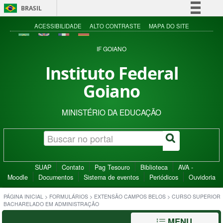
BRASIL
Simplifique!
ACESSIBILIDADE
ALTO CONTRASTE
MAPA DO SITE
Comunica BR
IF GOIANO
Participe
Instituto Federal
Acesso à informação
Goiano
Legislação
Canais
MINISTÉRIO DA EDUCAÇÃO
SUAP
Contato
Pag Tesouro
Biblioteca
AVA -
Moodle
Documentos
Sistema de eventos
Periódicos
Ouvidoria
PÁGINA INICIAL
>
FORMULÁRIOS
>
EXTENSÃO CAMPOS BELOS
>
CURSO SUPERIOR
BACHARELADO EM ADMINISTRAÇÃO
MENU