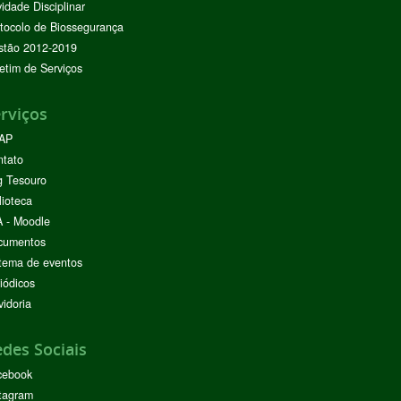
vidade Disciplinar
tocolo de Biossegurança
stão 2012-2019
etim de Serviços
rviços
AP
ntato
g Tesouro
lioteca
 - Moodle
cumentos
tema de eventos
iódicos
idoria
des Sociais
cebook
tagram