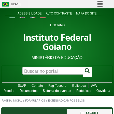
BRASIL
Simplifique!
ACESSIBILIDADE
ALTO CONTRASTE
MAPA DO SITE
Comunica BR
IF GOIANO
Participe
Instituto Federal
Acesso à informação
Goiano
Legislação
Canais
MINISTÉRIO DA EDUCAÇÃO
SUAP
Contato
Pag Tesouro
Biblioteca
AVA -
Moodle
Documentos
Sistema de eventos
Periódicos
Ouvidoria
PÁGINA INICIAL
>
FORMULÁRIOS
>
EXTENSÃO CAMPOS BELOS
MENU