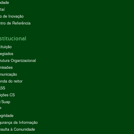
ndade
taí
o de Inovação
tro de Referência
stitucional
tituição
egiados
rutura Organizacional
missões
municação
nda do reitor
ASS
ições CS
I/Suap
P
egridade
urança da Informação
nsulta à Comunidade