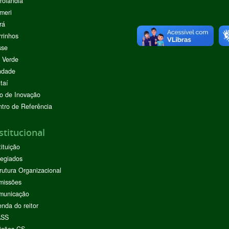
rolândia
meri
rá
rinhos
sse
 Verde
ndade
taí
o de Inovação
tro de Referência
stitucional
tituição
egiados
rutura Organizacional
missões
municação
nda do reitor
ASS