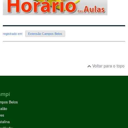
registrado em:
Extensão Campos Belos
Voltar para o topo
ampi
mpos Belos
alão
res
stalina