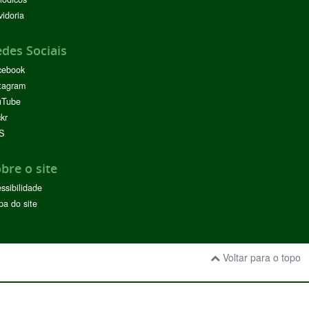
idoria
des Sociais
cebook
tagram
uTube
ckr
S
bre o site
ssibilidade
a do site
Voltar para o topo