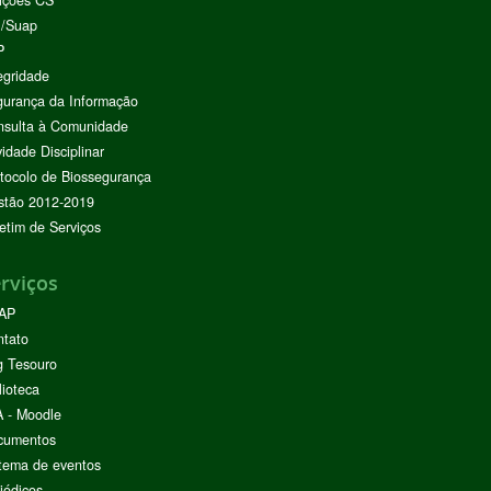
ições CS
I/Suap
P
egridade
urança da Informação
nsulta à Comunidade
vidade Disciplinar
tocolo de Biossegurança
stão 2012-2019
etim de Serviços
rviços
AP
ntato
g Tesouro
lioteca
 - Moodle
cumentos
tema de eventos
iódicos