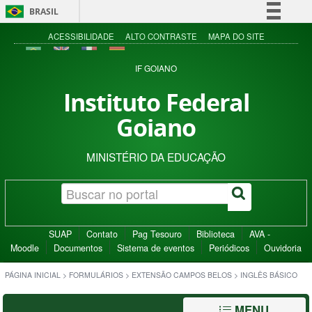
BRASIL
Simplifique!
ACESSIBILIDADE
ALTO CONTRASTE
MAPA DO SITE
Comunica BR
IF GOIANO
Participe
Instituto Federal
Acesso à informação
Goiano
Legislação
Canais
MINISTÉRIO DA EDUCAÇÃO
SUAP
Contato
Pag Tesouro
Biblioteca
AVA -
Moodle
Documentos
Sistema de eventos
Periódicos
Ouvidoria
PÁGINA INICIAL
>
FORMULÁRIOS
>
EXTENSÃO CAMPOS BELOS
>
INGLÊS BÁSICO
MENU