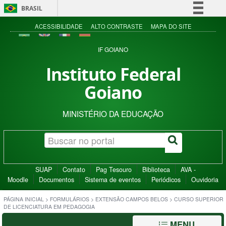
BRASIL
Simplifique!
ACESSIBILIDADE
ALTO CONTRASTE
MAPA DO SITE
Comunica BR
IF GOIANO
Participe
Instituto Federal
Acesso à informação
Goiano
Legislação
Canais
MINISTÉRIO DA EDUCAÇÃO
SUAP
Contato
Pag Tesouro
Biblioteca
AVA -
Moodle
Documentos
Sistema de eventos
Periódicos
Ouvidoria
PÁGINA INICIAL
>
FORMULÁRIOS
>
EXTENSÃO CAMPOS BELOS
>
CURSO SUPERIOR
DE LICENCIATURA EM PEDAGOGIA
MENU