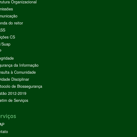
rutura Organizacional
missões
municação
nda do reitor
ASS
ições CS
I/Suap
P
egridade
urança da Informação
nsulta à Comunidade
vidade Disciplinar
tocolo de Biossegurança
stão 2012-2019
etim de Serviços
rviços
AP
ntato