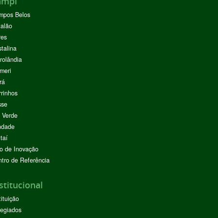
ampi
mpos Belos
alão
res
stalina
rolândia
meri
rá
rinhos
sse
 Verde
ndade
taí
o de Inovação
tro de Referência
stitucional
tituição
egiados