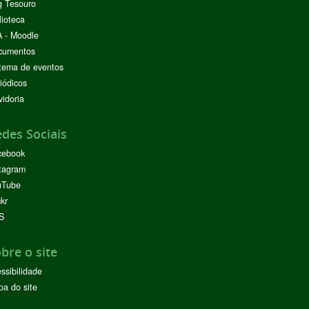
g Tesouro
lioteca
 - Moodle
cumentos
tema de eventos
iódicos
idoria
des Sociais
cebook
tagram
uTube
ckr
S
bre o site
ssibilidade
a do site