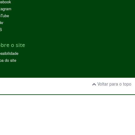
cebook
tagram
uTube
ckr
S
bre o site
ssibilidade
a do site
Voltar para o topo