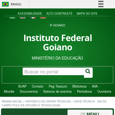
BRASIL
Simplifique!
ACESSIBILIDADE
ALTO CONTRASTE
MAPA DO SITE
Comunica BR
IF GOIANO
Participe
Instituto Federal
Acesso à informação
Goiano
Legislação
Canais
MINISTÉRIO DA EDUCAÇÃO
SUAP
Contato
Pag Tesouro
Biblioteca
AVA -
Moodle
Documentos
Sistema de eventos
Periódicos
Ouvidoria
PÁGINA INICIAL
>
HISTÓRICO DE VISITAS TÉCNICAS
>
VISITA TÉCNICA - DIA DE
CAMPO POLO DE DIFUSÃO E TECNOLOGIAS
MENU