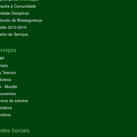
nsulta à Comunidade
vidade Disciplinar
tocolo de Biossegurança
stão 2012-2019
etim de Serviços
rviços
AP
ntato
g Tesouro
lioteca
 - Moodle
cumentos
tema de eventos
iódicos
idoria
des Sociais