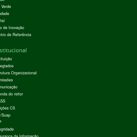
 Verde
ndade
taí
o de Inovação
tro de Referência
stitucional
tituição
egiados
rutura Organizacional
missões
municação
nda do reitor
ASS
ições CS
I/Suap
P
egridade
urança da Informação