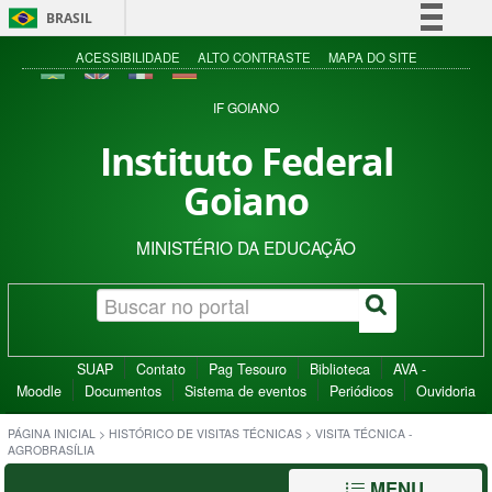
BRASIL
Simplifique!
ACESSIBILIDADE
ALTO CONTRASTE
MAPA DO SITE
Comunica BR
IF GOIANO
Participe
Instituto Federal
Acesso à informação
Goiano
Legislação
Canais
MINISTÉRIO DA EDUCAÇÃO
SUAP
Contato
Pag Tesouro
Biblioteca
AVA -
Moodle
Documentos
Sistema de eventos
Periódicos
Ouvidoria
PÁGINA INICIAL
>
HISTÓRICO DE VISITAS TÉCNICAS
>
VISITA TÉCNICA -
AGROBRASÍLIA
MENU