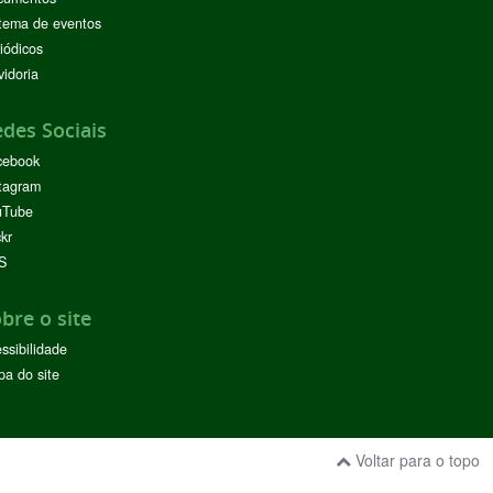
tema de eventos
iódicos
idoria
des Sociais
cebook
tagram
uTube
ckr
S
bre o site
ssibilidade
a do site
Voltar para o topo