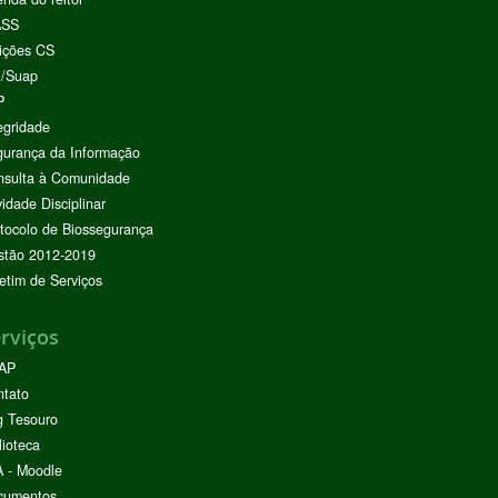
ASS
ições CS
I/Suap
P
egridade
urança da Informação
nsulta à Comunidade
vidade Disciplinar
tocolo de Biossegurança
stão 2012-2019
etim de Serviços
rviços
AP
ntato
g Tesouro
lioteca
 - Moodle
cumentos