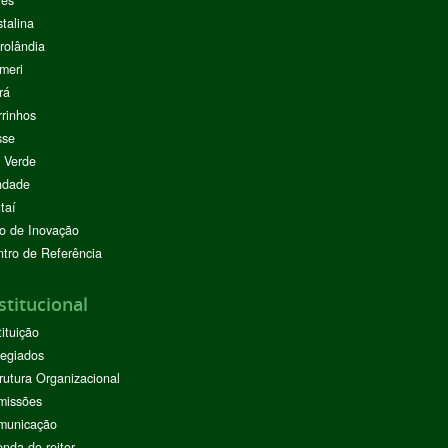
res
stalina
rolândia
meri
rá
rinhos
sse
 Verde
ndade
taí
o de Inovação
tro de Referência
stitucional
tituição
egiados
rutura Organizacional
missões
municação
nda do reitor