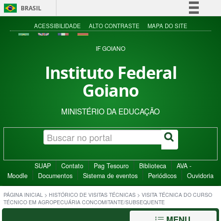
BRASIL
Simplifique!
ACESSIBILIDADE
ALTO CONTRASTE
MAPA DO SITE
Comunica BR
IF GOIANO
Participe
Instituto Federal
Acesso à informação
Goiano
Legislação
Canais
MINISTÉRIO DA EDUCAÇÃO
SUAP
Contato
Pag Tesouro
Biblioteca
AVA -
Moodle
Documentos
Sistema de eventos
Periódicos
Ouvidoria
PÁGINA INICIAL
>
HISTÓRICO DE VISITAS TÉCNICAS
>
VISITA TÉCNICA DO CURSO
TÉCNICO EM AGROPECUÁRIA CONCOMITANTE/SUBSEQUENTE
MENU