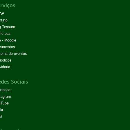
rviços
AP
ntato
g Tesouro
lioteca
 - Moodle
cumentos
tema de eventos
iódicos
idoria
des Sociais
cebook
tagram
uTube
ckr
S