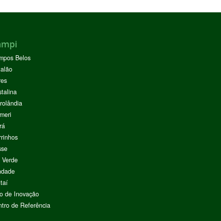
ampi
mpos Belos
alão
res
stalina
rolândia
meri
rá
rinhos
sse
 Verde
ndade
taí
o de Inovação
tro de Referência