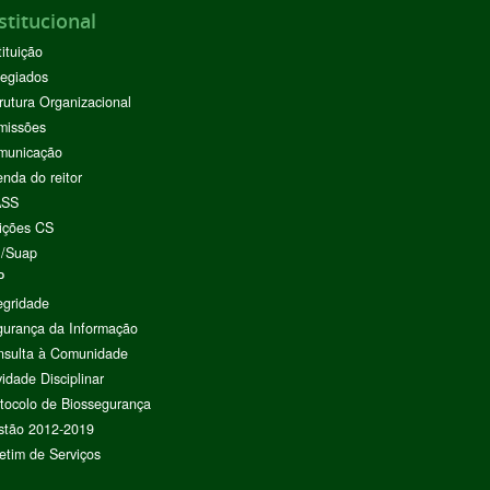
stitucional
tituição
egiados
rutura Organizacional
missões
municação
nda do reitor
ASS
ições CS
I/Suap
P
egridade
urança da Informação
nsulta à Comunidade
vidade Disciplinar
tocolo de Biossegurança
stão 2012-2019
etim de Serviços