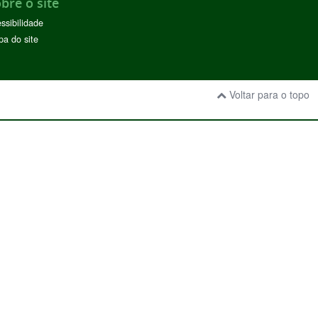
bre o site
ssibilidade
a do site
Voltar para o topo