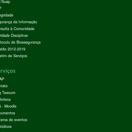
I/Suap
P
egridade
urança da Informação
nsulta à Comunidade
vidade Disciplinar
tocolo de Biossegurança
stão 2012-2019
etim de Serviços
rviços
AP
ntato
g Tesouro
lioteca
 - Moodle
cumentos
tema de eventos
iódicos