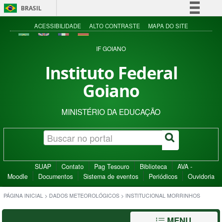
BRASIL
Simplifique!
ACESSIBILIDADE
ALTO CONTRASTE
MAPA DO SITE
Comunica BR
IF GOIANO
Participe
Instituto Federal
Acesso à informação
Goiano
Legislação
Canais
MINISTÉRIO DA EDUCAÇÃO
SUAP
Contato
Pag Tesouro
Biblioteca
AVA -
Moodle
Documentos
Sistema de eventos
Periódicos
Ouvidoria
PÁGINA INICIAL
>
DADOS METEOROLÓGICOS
>
INSTITUCIONAL MORRINHOS
MENU