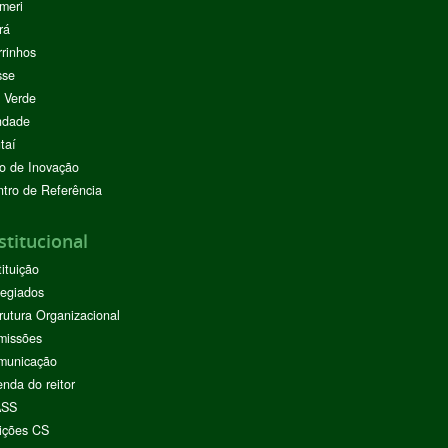
meri
rá
rinhos
sse
 Verde
ndade
taí
o de Inovação
tro de Referência
stitucional
tituição
egiados
rutura Organizacional
missões
municação
nda do reitor
ASS
ições CS