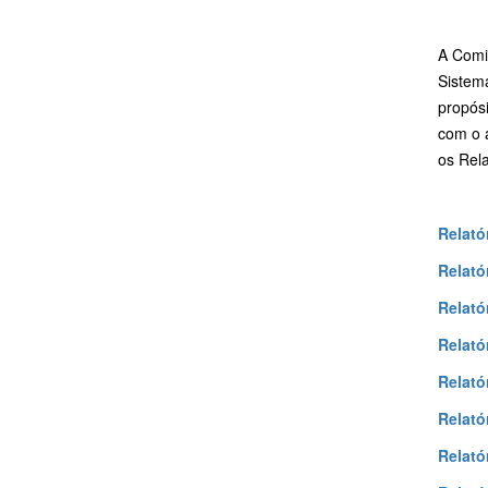
A Comis
Sistem
propósi
com o 
os Rela
Relató
Relató
Relató
Relató
Relató
Relató
Relató