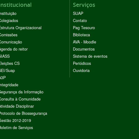
Institucional
Serviços
Instituição
SUAP
Colegiados
Contato
Estrutura Organizacional
Pag Tesouro
Comissões
Biblioteca
Comunicação
AVA - Moodle
Agenda do reitor
Documentos
SIASS
Sistema de eventos
Eleições CS
Periódicos
SEI/Suap
Ouvidoria
A3P
Integridade
Segurança da Informação
Consulta à Comunidade
Atividade Disciplinar
Protocolo de Biossegurança
Gestão 2012-2019
Boletim de Serviços