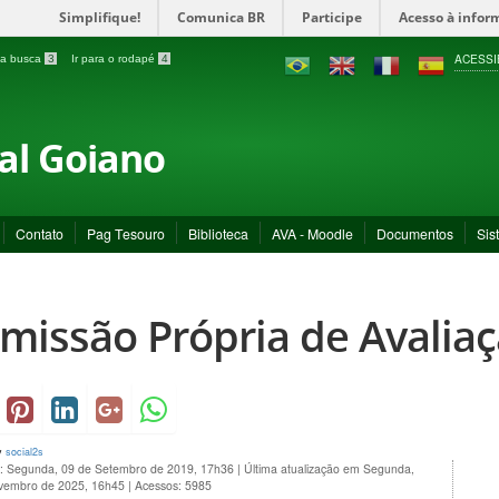
Simplifique!
Comunica BR
Participe
Acesso à infor
ACESSI
a a busca
3
Ir para o rodapé
4
ral Goiano
Contato
Pag Tesouro
Biblioteca
AVA - Moodle
Documentos
Sis
missão Própria de Avaliaç
y
social2s
o: Segunda, 09 de Setembro de 2019, 17h36
|
Última atualização em Segunda,
vembro de 2025, 16h45
|
Acessos: 5985