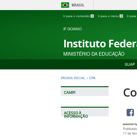
BRASIL
Ir para o conteúdo
1
Ir para o menu
2
Ir par
IF GOIANO
Instituto Fede
MINISTÉRIO DA EDUCAÇÃO
SUAP
PÁGINA INICIAL
>
CPA
Co
CAMPI
ACESSO À
INFORMAÇÃO
powered b
Publicad
17 de No