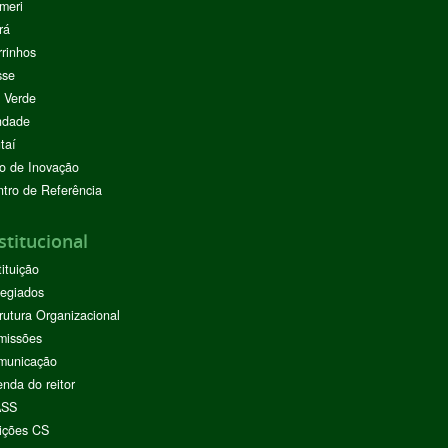
meri
rá
rinhos
sse
 Verde
ndade
taí
o de Inovação
tro de Referência
stitucional
tituição
egiados
rutura Organizacional
missões
municação
nda do reitor
ASS
ições CS