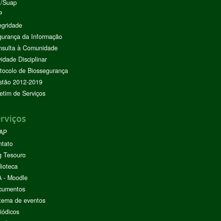
I/Suap
P
egridade
urança da Informação
nsulta à Comunidade
vidade Disciplinar
tocolo de Biossegurança
stão 2012-2019
etim de Serviços
rviços
AP
ntato
g Tesouro
lioteca
 - Moodle
cumentos
tema de eventos
iódicos