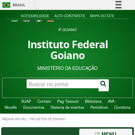
BRASIL
Simplifique!
ACESSIBILIDADE
ALTO CONTRASTE
MAPA DO SITE
Comunica BR
IF GOIANO
Participe
Instituto Federal
Acesso à informação
Goiano
Legislação
Canais
MINISTÉRIO DA EDUCAÇÃO
SUAP
Contato
Pag Tesouro
Biblioteca
AVA -
Moodle
Documentos
Sistema de eventos
Periódicos
Ouvidoria
PÁGINA INICIAL
>
PROJETOS DE ENSINO
MENU